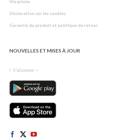
Vie privée
Russian
Déclaration sur les cookies
Portuguese
Garantie du produit et politique de retour
Estonian
Latvian
Greek
NOUVELLES ET MISES À JOUR
Finnish
Hungarian
S'abonner >
Turkish
Polish
Italian
Danish
Dutch
Swedish