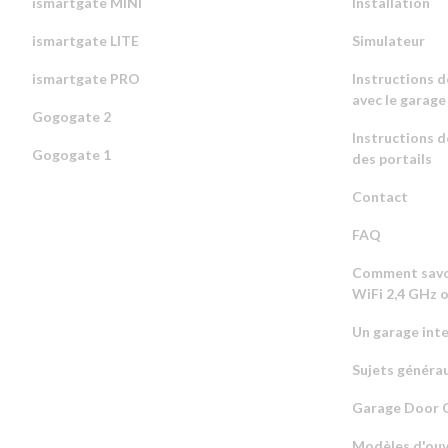
ismartgate MINI
Installation
ismartgate LITE
Simulateur
ismartgate PRO
Instructions d
avec le garage
Gogogate 2
Instructions d
Gogogate 1
des portails
Contact
FAQ
Comment savoi
WiFi 2,4 GHz o
Un garage inte
Sujets générau
Garage Door O
Modèles d'ouv