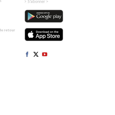
n
S'abonner >
Portuguese
Estonian
Latvian
de retour
Greek
Finnish
Hungarian
Turkish
Polish
Italian
Danish
Dutch
Swedish
Norwegian