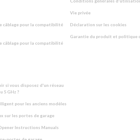
Conditions générales d'utilisatio
Vie privée
e câblage pour la compatibilité
Déclaration sur les cookies
Garantie du produit et politique 
e câblage pour la compatibilité
r si vous disposez d'un réseau
u 5 GHz ?
lligent pour les anciens modèles
x sur les portes de garage
pener Instructions Manuals
re-portes de garage