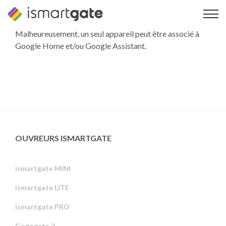
Skip
to
content
Malheureusement, un seul appareil peut être associé à
Google Home et/ou Google Assistant.
OUVREURS ISMARTGATE
ismartgate MINI
ismartgate LITE
ismartgate PRO
Gogogate 2