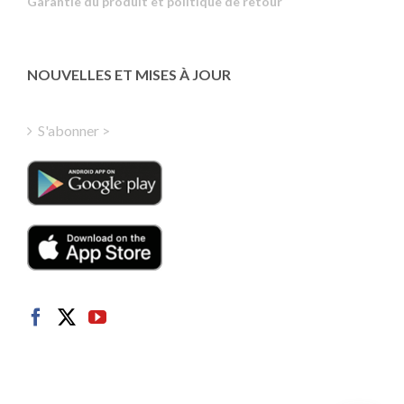
Garantie du produit et politique de retour
Estonian
Latvian
Greek
NOUVELLES ET MISES À JOUR
Finnish
Hungarian
S'abonner >
Turkish
Polish
Italian
Danish
Dutch
Swedish
Norwegian
German
Spanish