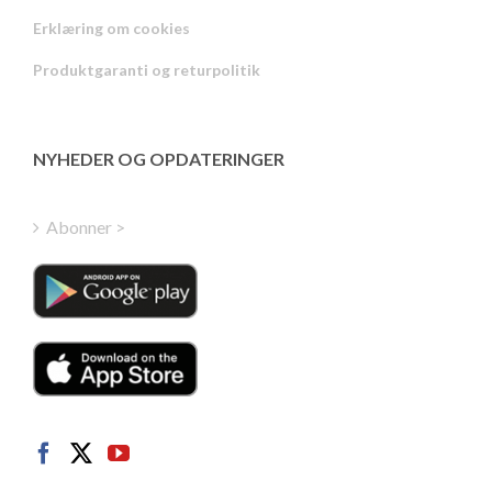
Russian
Erklæring om cookies
Portuguese
Produktgaranti og returpolitik
Estonian
Latvian
Greek
NYHEDER OG OPDATERINGER
Finnish
Hungarian
Abonner >
Turkish
Polish
Italian
Dutch
Swedish
Norwegian
German