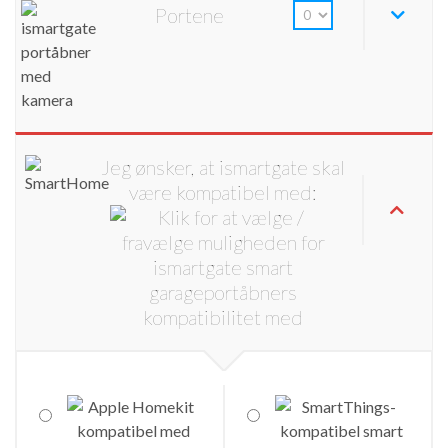
Portene
Jeg ønsker, at ismartgate skal
være kompatibel med: