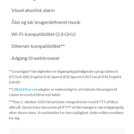
Visuel akustisk alarm
Åbn og luk brugerdefineret musik
Wi-Fi-kompatibilitet (2,4 GHz)
Ethernet-kompatibilitet**
Adgang til webbrowser
*"ismartgate"-færdigheden er tilgængelig på følgende sprog: Italiensk
(IT),Tysk (DE),Engelsk (US),Spansk (ES),Spansk (US),Fransk (FR),Engelsk
(UK/IE)
**
USB til Ethernet
adapter er nødvendig for at forbinde iSmartgate til
routeren med et Ethernet-kabel.
***
Den 1. oktober 2025
iSmartGate-integrationen med IFTTT vil blive
afbrudt. iSmartGate-tjenesten på IFTTT vil ikke længere være tilgængelig
efter denne dato. Vi undskylder for den ulejlighed, dette måtte medføre
for dig.