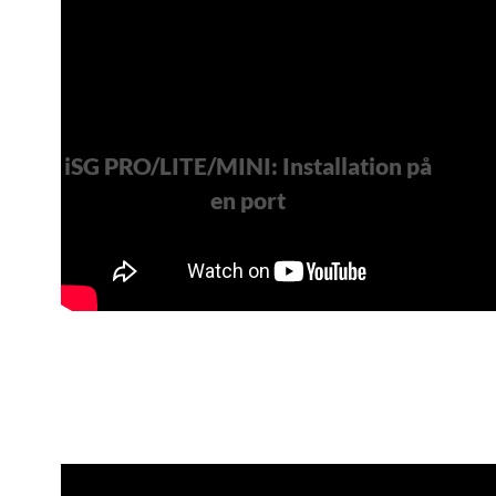
iSG PRO/LITE/MINI: Installation på
en port