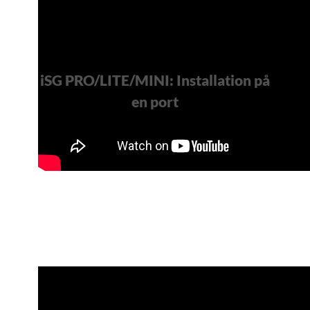
iSG PRO/LITE/MINI: Installation på
en port