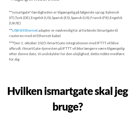
*"ismartgate"-færdigheden er tilgængelig på følgende sprog: Italiensk
(IT),Tysk (DE),Engelsk (US),Spansk (ES),Spansk (US),Fransk (FR),Engelsk
(UK/IE)
**
USB til Ethernet
adapter er nødvendig for at forbinde iSmartgate til
routeren med et Ethernet-kabel.
***
Den 1. oktober 2025
iSmartGate-integrationen med IFTTT vil blive
afbrudt. iSmartGate-tjenesten på IFTTT vil ikke længere være tilgængelig
efter denne dato. Vi undskylder for den ulejlighed, dette måtte medføre
for dig.
Hvilken ismartgate skal jeg
bruge?