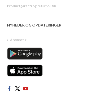
Portuguese
Produktgaranti og returpolitik
Estonian
Latvian
Greek
NYHEDER OG OPDATERINGER
Finnish
Hungarian
Abonner >
Turkish
Polish
Italian
Dutch
Swedish
Norwegian
German
French