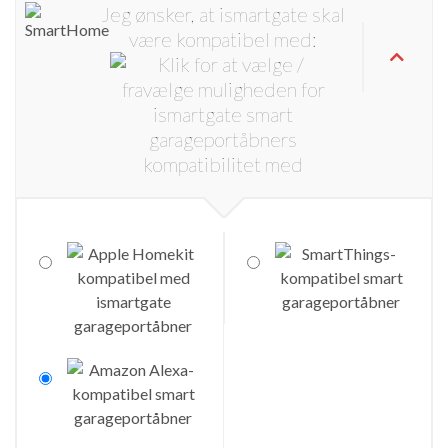
Jeg ønsker, at ismartgate skal
være kompatibel med: