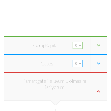
Garaj Kapıları
Gates
ismartgate ile uyumlu olmasını
istiyorum: