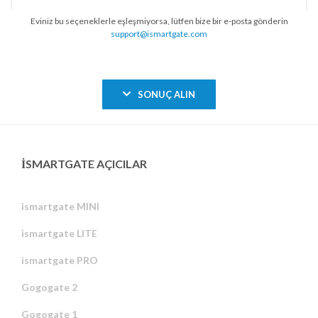
Eviniz bu seçeneklerle eşleşmiyorsa, lütfen bize bir e-posta gönderin
support@ismartgate.com
SONUÇ ALIN
ISMARTGATE AÇICILAR
ismartgate MINI
ismartgate LITE
ismartgate PRO
Gogogate 2
Gogogate 1