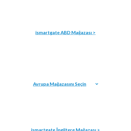
ismartgate ABD Mağazası >
ismartgate İngiltere Mağazası >