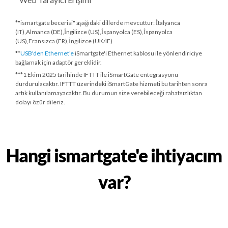
*"ismartgate becerisi" aşağıdaki dillerde mevcuttur: İtalyanca
(IT),Almanca (DE),İngilizce (US),İspanyolca (ES),İspanyolca
(US),Fransızca (FR),İngilizce (UK/IE)
**
USB'den Ethernet'e
iSmartgate'i Ethernet kablosu ile yönlendiriciye
bağlamak için adaptör gereklidir.
***
1 Ekim 2025 tarihinde
IFTTT ile iSmartGate entegrasyonu
durdurulacaktır. IFTTT üzerindeki iSmartGate hizmeti bu tarihten sonra
artık kullanılamayacaktır. Bu durumun size verebileceği rahatsızlıktan
dolayı özür dileriz.
Hangi ismartgate'e ihtiyacım
var?