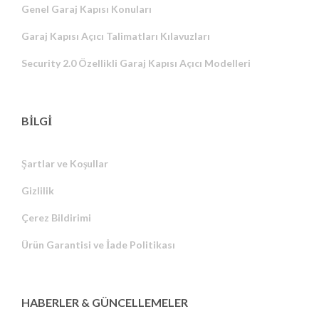
Genel Garaj Kapısı Konuları
Garaj Kapısı Açıcı Talimatları Kılavuzları
Security 2.0 Özellikli Garaj Kapısı Açıcı Modelleri
BİLGİ
Şartlar ve Koşullar
Gizlilik
Russian
Çerez Bildirimi
Portuguese
Ürün Garantisi ve İade Politikası
Estonian
Latvian
Greek
HABERLER & GÜNCELLEMELER