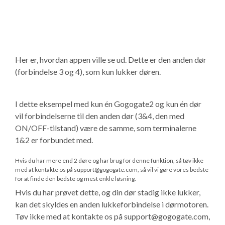
Her er, hvordan appen ville se ud. Dette er den anden dør
(forbindelse 3 og 4), som kun lukker døren.
I dette eksempel med kun én Gogogate2 og kun én dør
vil forbindelserne til den anden dør (3&4, den med
ON/OFF-tilstand) være de samme, som terminalerne
1&2 er forbundet med.
Hvis du har mere end 2 døre og har brug for denne funktion, så tøv ikke
med at kontakte os på support@gogogate.com, så vil vi gøre vores bedste
for at finde den bedste og mest enkle løsning.
Hvis du har prøvet dette, og din dør stadig ikke lukker,
kan det skyldes en anden lukkeforbindelse i dørmotoren.
Tøv ikke med at kontakte os på support@gogogate.com,