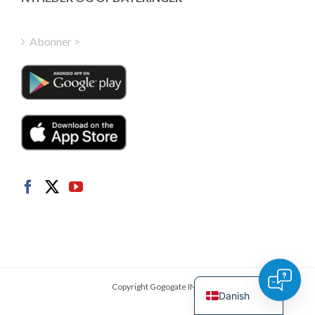
Finnish
Hungarian
Abonner >
Turkish
Polish
Italian
Dutch
Swedish
Norwegian
German
French
Spanish
English
Copyright Gogogate INC.
Danish