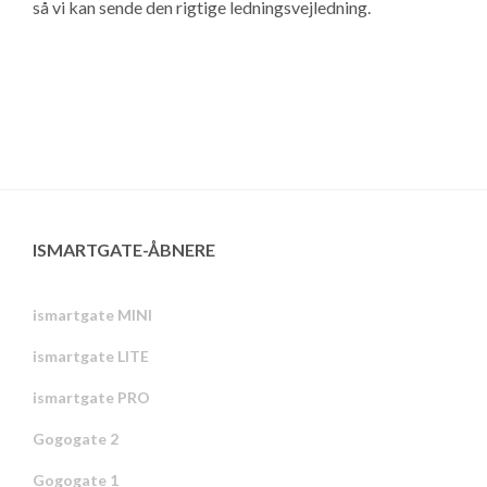
så vi kan sende den rigtige ledningsvejledning.
ISMARTGATE-ÅBNERE
ismartgate MINI
ismartgate LITE
ismartgate PRO
Gogogate 2
Gogogate 1