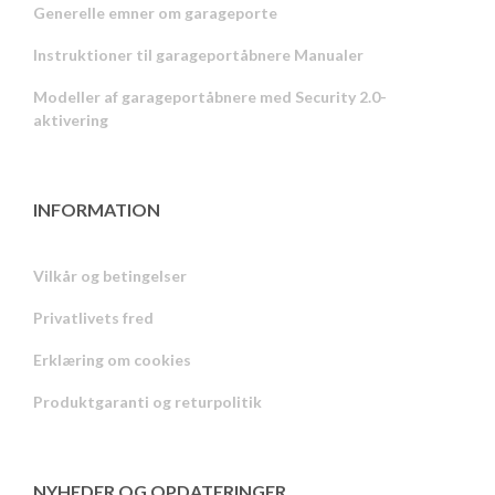
Generelle emner om garageporte
Instruktioner til garageportåbnere Manualer
Modeller af garageportåbnere med Security 2.0-
aktivering
INFORMATION
Vilkår og betingelser
Privatlivets fred
Russian
Erklæring om cookies
Portuguese
Produktgaranti og returpolitik
Estonian
Latvian
Greek
NYHEDER OG OPDATERINGER