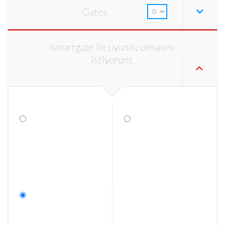
Gates
ismartgate ile uyumlu olmasını
istiyorum: