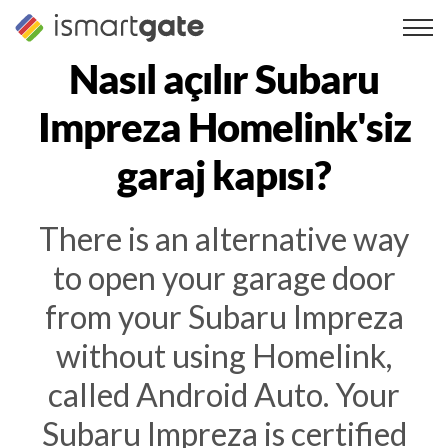
İçeriğe
geç
Nasıl açılır
Subaru
Impreza
Homelink'siz
garaj kapısı?
There is an alternative way
to open your garage door
from your Subaru Impreza
without using Homelink,
called Android Auto. Your
Subaru Impreza is certified