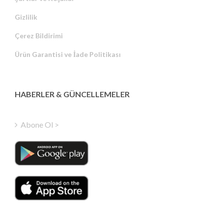
Gizlilik
Russian
Çerez Bildirimi
Portuguese
Ürün Garantisi ve İade Politikası
Estonian
Latvian
Greek
HABERLER & GÜNCELLEMELER
Finnish
Hungarian
Abone Ol >
Polish
Italian
Danish
Dutch
Swedish