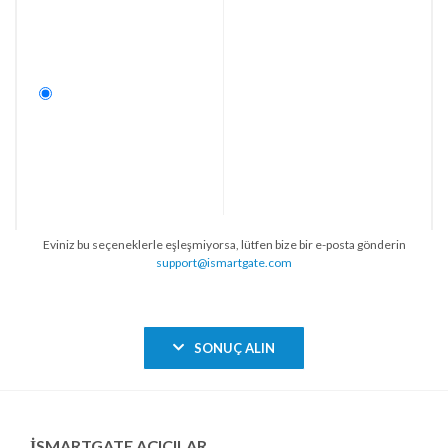
Eviniz bu seçeneklerle eşleşmiyorsa, lütfen bize bir e-posta gönderin
support@ismartgate.com
SONUÇ ALIN
ISMARTGATE AÇICILAR