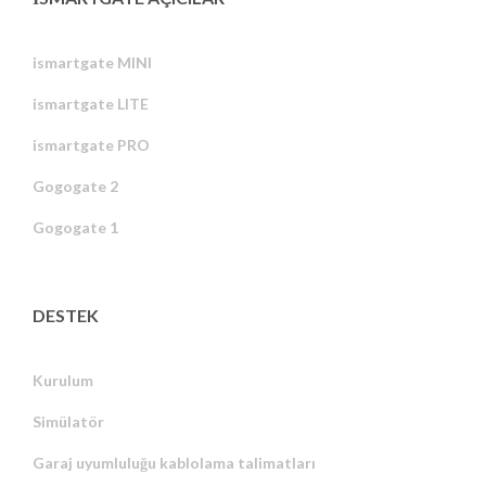
ismartgate MINI
ismartgate LITE
ismartgate PRO
Gogogate 2
Gogogate 1
DESTEK
Kurulum
Simülatör
Garaj uyumluluğu kablolama talimatları