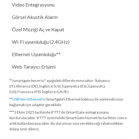
Video Entegrasyonu
Görsel Akustik Alarm
Özel Müziği Aç ve Kapat
Wi-Fi uyumluluğu (2.4GHz)
Ethernet Uyumluluğu**
Web Tarayıcı Erişimi
*"ismartgate becerisi" aşağıdaki dillerde mevcuttur: İtalyanca
(IT),Almanca (DE),İngilizce (US),İspanyolca (ES),İspanyolca
(US),Fransızca (FR),İngilizce (UK/IE)
**
USB'den Ethernet'e
iSmartgate'i Ethernet kablosu ile yönlendiriciye
bağlamak için adaptör gereklidir.
***
1 Ekim 2025 tarihinde
IFTTT ile iSmartGate entegrasyonu
durdurulacaktır. IFTTT üzerindeki iSmartGate hizmeti bu tarihten sonra
artık kullanılamayacaktır. Bu durumun size verebileceği rahatsızlıktan
dolayı özür dileriz.