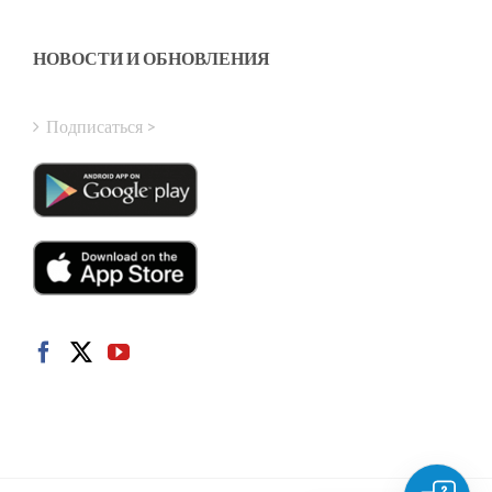
Greek
Finnish
НОВОСТИ И ОБНОВЛЕНИЯ
Hungarian
Turkish
Подписаться >
Polish
Italian
Danish
Dutch
Swedish
Norwegian
German
French
Spanish
English