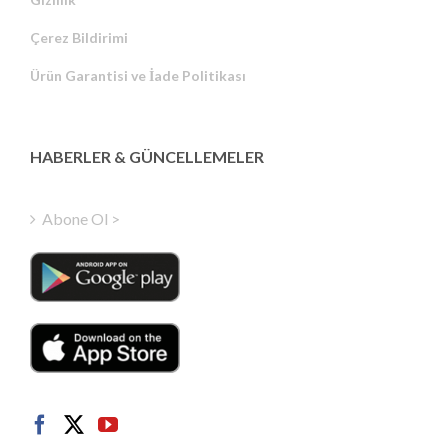
Russian
Çerez Bildirimi
Portuguese
Ürün Garantisi ve İade Politikası
Estonian
Latvian
Greek
HABERLER & GÜNCELLEMELER
Finnish
Hungarian
Abone Ol >
Polish
Italian
Danish
Dutch
Swedish
Norwegian
German