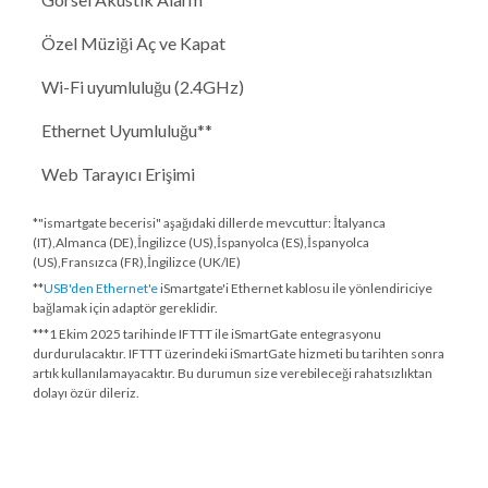
Özel Müziği Aç ve Kapat
Wi-Fi uyumluluğu (2.4GHz)
Ethernet Uyumluluğu**
Web Tarayıcı Erişimi
*"ismartgate becerisi" aşağıdaki dillerde mevcuttur: İtalyanca
(IT),Almanca (DE),İngilizce (US),İspanyolca (ES),İspanyolca
(US),Fransızca (FR),İngilizce (UK/IE)
**
USB'den Ethernet'e
iSmartgate'i Ethernet kablosu ile yönlendiriciye
bağlamak için adaptör gereklidir.
***
1 Ekim 2025 tarihinde
IFTTT ile iSmartGate entegrasyonu
durdurulacaktır. IFTTT üzerindeki iSmartGate hizmeti bu tarihten sonra
artık kullanılamayacaktır. Bu durumun size verebileceği rahatsızlıktan
dolayı özür dileriz.