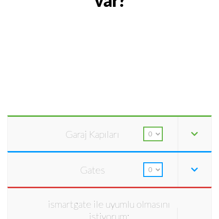
var?
Garaj Kapıları
Gates
ismartgate ile uyumlu olmasını
istiyorum: