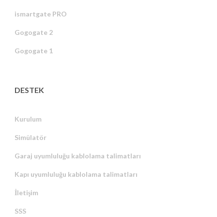
ismartgate PRO
Gogogate 2
Gogogate 1
DESTEK
Kurulum
Simülatör
Garaj uyumluluğu kablolama talimatları
Kapı uyumluluğu kablolama talimatları
İletişim
SSS