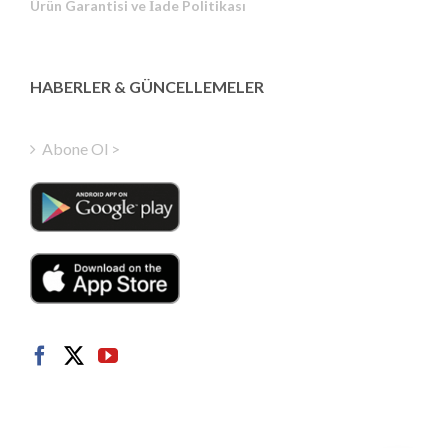
Ürün Garantisi ve İade Politikası
Estonian
Latvian
Greek
HABERLER & GÜNCELLEMELER
Finnish
Hungarian
Abone Ol >
Polish
Italian
Danish
Dutch
Swedish
Norwegian
German
French
Spanish