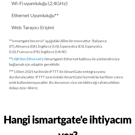
Wi-Fi uyumluluğu (2.4GHz)
Ethernet Uyumluluğu**
Web Tarayıcı Erişimi
*"ismartgate becerisi" aşağıdaki dillerde mevcuttur: İtalyanca
(IT),Almanca (DE),İngilizce (US),İspanyolca (ES),İspanyolca
(US),Fransızca (FR),İngilizce (UK/IE)
**
USB'den Ethernet'e
iSmartgate'i Ethernet kablosu ile yönlendiriciye
bağlamak için adaptör gereklidir.
***
1 Ekim 2025 tarihinde
IFTTT ile iSmartGate entegrasyonu
durdurulacaktır. IFTTT üzerindeki iSmartGate hizmeti bu tarihten sonra
artık kullanılamayacaktır. Bu durumun size verebileceği rahatsızlıktan
dolayı özür dileriz.
Hangi ismartgate'e ihtiyacım