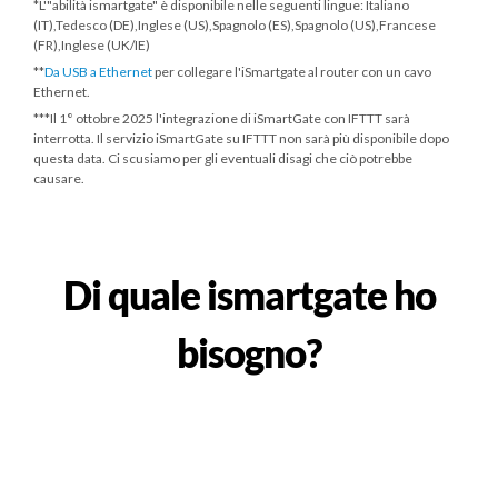
*L'"abilità ismartgate" è disponibile nelle seguenti lingue: Italiano
(IT),Tedesco (DE),Inglese (US),Spagnolo (ES),Spagnolo (US),Francese
(FR),Inglese (UK/IE)
**
Da USB a Ethernet
per collegare l'iSmartgate al router con un cavo
Ethernet.
***
Il 1° ottobre 2025
l'integrazione di iSmartGate con IFTTT sarà
interrotta. Il servizio iSmartGate su IFTTT non sarà più disponibile dopo
questa data. Ci scusiamo per gli eventuali disagi che ciò potrebbe
causare.
Di quale ismartgate ho
bisogno?