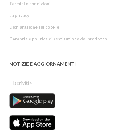
Termini e condizioni
La privacy
Russian
Dichiarazione sui cookie
Portuguese
Garanzia e politica di restituzione del prodotto
Estonian
Latvian
Greek
NOTIZIE E AGGIORNAMENTI
Finnish
Hungarian
Iscriviti >
Turkish
Polish
Danish
Dutch
Swedish