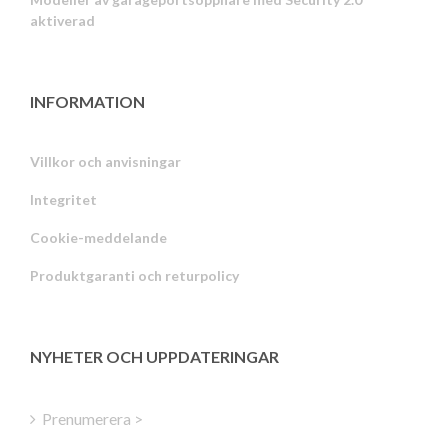
aktiverad
INFORMATION
Villkor och anvisningar
Integritet
Russian
Cookie-meddelande
Portuguese
Produktgaranti och returpolicy
Estonian
Latvian
Greek
NYHETER OCH UPPDATERINGAR
Finnish
Hungarian
Prenumerera >