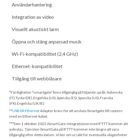
Användarhantering
Integration av video
Visuellt akustiskt larm
Öppna och stäng anpassad musik
Wi-Fi-kompatibilitet (2,4 GHz)
Ethernet-kompatibilitet
Tillgång till webbläsare
*Färdigheten "ismartgate" finns tillgänglig på följande språk: Italienska
(IT),Tyska (DE),Engelska (US),Spanska (ES),Spanska (US),Franska
(FR),Engelska (UK/IE)
**
USB till Ethernet
Adapter krävs för att ansluta iSmartgate till routern
med en Ethernet-kabel.
***
Den 1 oktober 2025
iSmartGate-integrationen med IFTTT kommer att
avbrytas. Tjänsten iSmartGate på IFTTT kommer inte längre att vara
tillgänglig efter detta datum. Vi ber om ursäkt för eventuella olägenheter