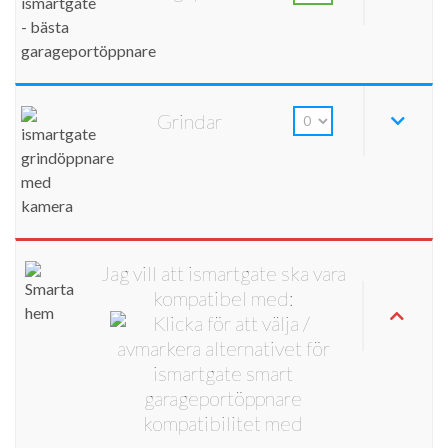
Grindar
Jag vill att ismartgate ska vara
kompatibel med: