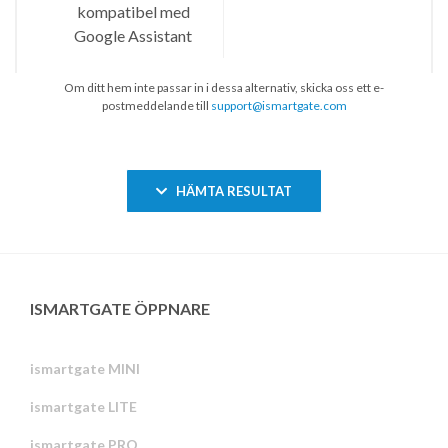
Om ditt hem inte passar in i dessa alternativ, skicka oss ett e-
postmeddelande till
support@ismartgate.com
HÄMTA RESULTAT
ISMARTGATE ÖPPNARE
ismartgate MINI
ismartgate LITE
ismartgate PRO