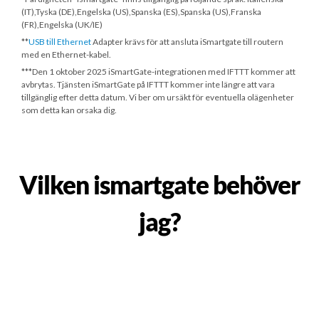
(IT),Tyska (DE),Engelska (US),Spanska (ES),Spanska (US),Franska
(FR),Engelska (UK/IE)
**
USB till Ethernet
Adapter krävs för att ansluta iSmartgate till routern
med en Ethernet-kabel.
***
Den 1 oktober 2025
iSmartGate-integrationen med IFTTT kommer att
avbrytas. Tjänsten iSmartGate på IFTTT kommer inte längre att vara
tillgänglig efter detta datum. Vi ber om ursäkt för eventuella olägenheter
som detta kan orsaka dig.
Vilken ismartgate behöver
jag?