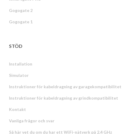
Gogogate 2
Gogogate 1
STÖD
Installation
Simulator
Instruktioner för kabeldragning av garagekompatibilitet
Instruktioner för kabeldragning av grindkompatibilitet
Kontakt
Vanliga frågor och svar
Så här vet du om du har ett WiFi-nätverk på 2,4 GHz