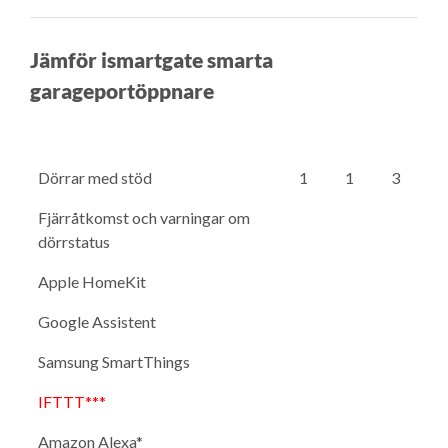
Jämför ismartgate smarta
garageportöppnare
Dörrar med stöd
1
1
3
Fjärråtkomst och varningar om
dörrstatus
Apple HomeKit
Google Assistent
Samsung SmartThings
IFTTT***
Amazon Alexa*