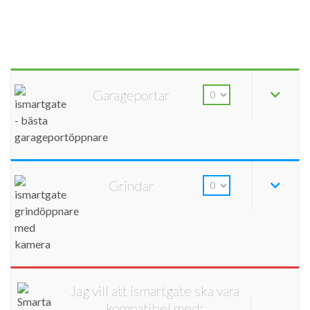
Garageportar
Grindar
Jag vill att ismartgate ska vara
kompatibel med: