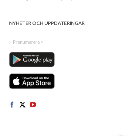
Estonian
Latvian
Greek
NYHETER OCH UPPDATERINGAR
Finnish
Hungarian
Prenumerera >
Turkish
Polish
Italian
Danish
Dutch
Norwegian
German
French
Spanish