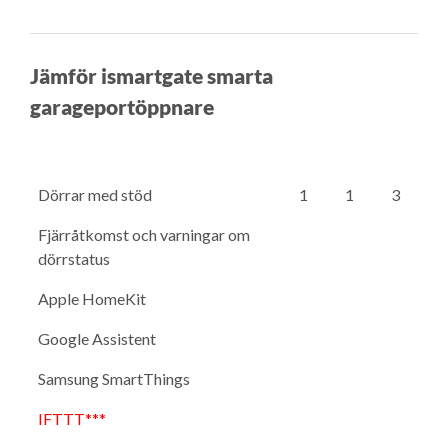
Jämför ismartgate smarta
garageportöppnare
Dörrar med stöd
1
1
3
Fjärråtkomst och varningar om
dörrstatus
Apple HomeKit
Google Assistent
Samsung SmartThings
IFTTT***