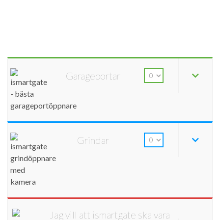
Garageportar
Grindar
Jag vill att ismartgate ska vara