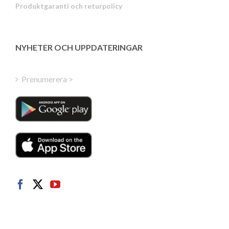
Produktgaranti och returpolicy
Estonian
Latvian
Greek
NYHETER OCH UPPDATERINGAR
Finnish
Hungarian
Prenumerera >
Turkish
Polish
Italian
Danish
Dutch
Norwegian
German
French