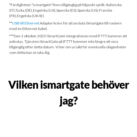
*Färdigheten "ismartgate" finns tillgänglig på följande språk: Italienska
(IT),Tyska (DE),Engelska (US),Spanska (ES),Spanska (US),Franska
(FR),Engelska (UK/IE)
**
USB till Ethernet
Adapter krävs för att ansluta iSmartgate till routern
med en Ethernet-kabel.
***
Den 1 oktober 2025
iSmartGate-integrationen med IFTTT kommer att
avbrytas. Tjänsten iSmartGate på IFTTT kommer inte längre att vara
tillgänglig efter detta datum. Vi ber om ursäkt för eventuella olägenheter
som detta kan orsaka dig.
Vilken ismartgate behöver
jag?