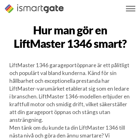
Hoppa
till
innehåll
Hur man gör en
LiftMaster 1346
smart?
LiftMaster 1346 garageportöppnare är ett pålitligt
och populärt val bland kunderna. Känd för sin
hållbarhet och exceptionella prestanda har
LiftMaster-varumärket etablerat sig som en ledare
i branschen. LiftMaster 1346-modellen erbjuder en
kraftfull motor och smidig drift, vilket säkerställer
att din garageport öppnas och stängs utan
ansträngning.
Men tänk om du kunde ta din LiftMaster 1346 till
nästa nivå och göra den ännu smartare? Vi