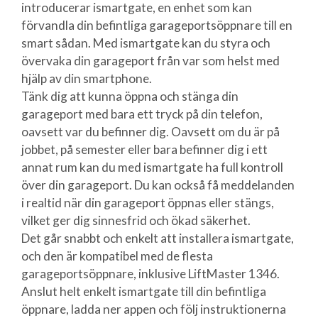
introducerar ismartgate, en enhet som kan
förvandla din befintliga garageportsöppnare till en
smart sådan. Med ismartgate kan du styra och
övervaka din garageport från var som helst med
hjälp av din smartphone.
Tänk dig att kunna öppna och stänga din
garageport med bara ett tryck på din telefon,
oavsett var du befinner dig. Oavsett om du är på
jobbet, på semester eller bara befinner dig i ett
annat rum kan du med ismartgate ha full kontroll
över din garageport. Du kan också få meddelanden
i realtid när din garageport öppnas eller stängs,
vilket ger dig sinnesfrid och ökad säkerhet.
Det går snabbt och enkelt att installera ismartgate,
och den är kompatibel med de flesta
garageportsöppnare, inklusive LiftMaster 1346.
Anslut helt enkelt ismartgate till din befintliga
öppnare, ladda ner appen och följ instruktionerna