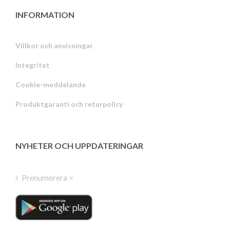
INFORMATION
Villkor och anvisningar
Integritet
Russian
Cookie-meddelande
Portuguese
Produktgaranti och returpolicy
Estonian
Latvian
Greek
NYHETER OCH UPPDATERINGAR
Finnish
Hungarian
Prenumerera >
Turkish
Polish
Italian