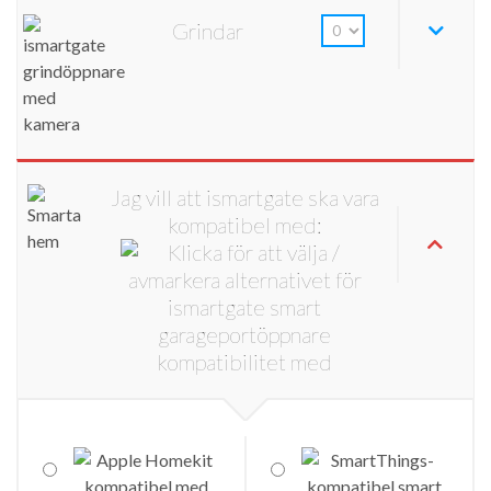
Grindar
Jag vill att ismartgate ska vara
kompatibel med: