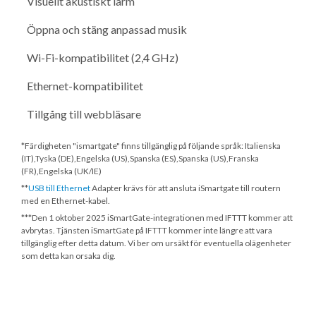
Visuellt akustiskt larm
Öppna och stäng anpassad musik
Wi-Fi-kompatibilitet (2,4 GHz)
Ethernet-kompatibilitet
Tillgång till webbläsare
*Färdigheten "ismartgate" finns tillgänglig på följande språk: Italienska
(IT),Tyska (DE),Engelska (US),Spanska (ES),Spanska (US),Franska
(FR),Engelska (UK/IE)
**
USB till Ethernet
Adapter krävs för att ansluta iSmartgate till routern
med en Ethernet-kabel.
***
Den 1 oktober 2025
iSmartGate-integrationen med IFTTT kommer att
avbrytas. Tjänsten iSmartGate på IFTTT kommer inte längre att vara
tillgänglig efter detta datum. Vi ber om ursäkt för eventuella olägenheter
som detta kan orsaka dig.