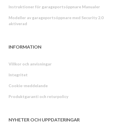
Instruktioner för garageportsöppnare Manualer
Modeller av garageportsöppnare med Security 2.0
aktiverad
INFORMATION
Villkor och anvisningar
Integritet
Russian
Cookie-meddelande
Portuguese
Produktgaranti och returpolicy
Estonian
Latvian
Greek
NYHETER OCH UPPDATERINGAR
Finnish