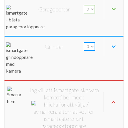
Garageportar
Grindar
Jag vill att ismartgate ska vara
kompatibel med: