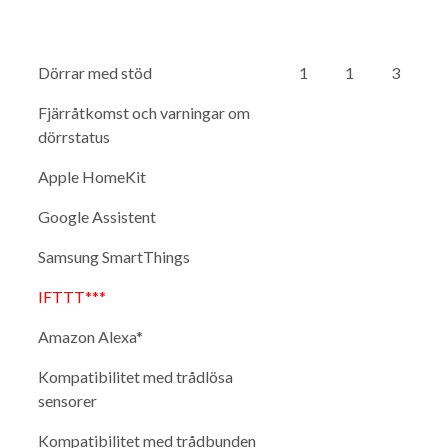
Dörrar med stöd
1
1
3
Fjärråtkomst och varningar om
dörrstatus
Apple HomeKit
Google Assistent
Samsung SmartThings
IFTTT***
Amazon Alexa*
Kompatibilitet med trådlösa
sensorer
Kompatibilitet med trådbunden