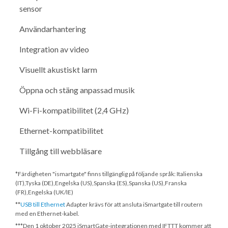
sensor
Användarhantering
Integration av video
Visuellt akustiskt larm
Öppna och stäng anpassad musik
Wi-Fi-kompatibilitet (2,4 GHz)
Ethernet-kompatibilitet
Tillgång till webbläsare
*Färdigheten "ismartgate" finns tillgänglig på följande språk: Italienska
(IT),Tyska (DE),Engelska (US),Spanska (ES),Spanska (US),Franska
(FR),Engelska (UK/IE)
**
USB till Ethernet
Adapter krävs för att ansluta iSmartgate till routern
med en Ethernet-kabel.
***
Den 1 oktober 2025
iSmartGate-integrationen med IFTTT kommer att