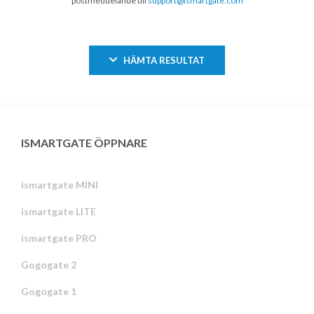
postmeddelande till
support@ismartgate.com
HÄMTA RESULTAT
ISMARTGATE ÖPPNARE
ismartgate MINI
ismartgate LITE
ismartgate PRO
Gogogate 2
Gogogate 1