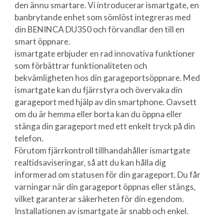
den ännu smartare. Vi introducerar ismartgate, en
banbrytande enhet som sömlöst integreras med
din BENINCA DU350 och förvandlar den till en
smart öppnare.
ismartgate erbjuder en rad innovativa funktioner
som förbättrar funktionaliteten och
bekvämligheten hos din garageportsöppnare. Med
ismartgate kan du fjärrstyra och övervaka din
garageport med hjälp av din smartphone. Oavsett
om du är hemma eller borta kan du öppna eller
stänga din garageport med ett enkelt tryck på din
telefon.
Förutom fjärrkontroll tillhandahåller ismartgate
realtidsaviseringar, så att du kan hålla dig
informerad om statusen för din garageport. Du får
varningar när din garageport öppnas eller stängs,
vilket garanterar säkerheten för din egendom.
Installationen av ismartgate är snabb och enkel.