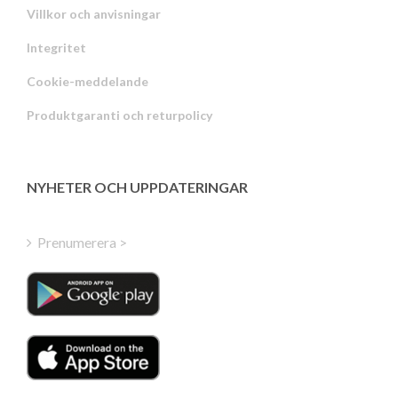
Villkor och anvisningar
Integritet
Russian
Cookie-meddelande
Portuguese
Produktgaranti och returpolicy
Estonian
Latvian
Greek
NYHETER OCH UPPDATERINGAR
Finnish
Hungarian
Prenumerera >
Turkish
Polish
Italian
Danish
Dutch