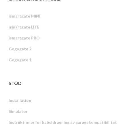
ismartgate MINI
ismartgate LITE
ismartgate PRO
Gogogate 2
Gogogate 1
STÖD
Installation
Simulator
Instruktioner för kabeldragning av garagekompatibilitet