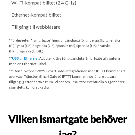
Wi-Fi-kompatibilitet (2,4 GHz)
Ethernet-kompatibilitet
Tillgång till webbläsare
*Färdigheten "ismartgate" finns tillgänglig på följande språk: Italienska
(IT),Tyska (DE),Engelska (US),Spanska (ES),Spanska (US),Franska
(FR),Engelska (UK/IE)
**
USB till Ethernet
Adapter krävs för att ansluta iSmartgate till routern
med en Ethernet-kabel.
***
Den 1 oktober 2025
iSmartGate-integrationen med IFTTT kommer att
avbrytas. Tjänsten iSmartGate på IFTTT kommer inte längre att vara
tillgänglig efter detta datum. Vi ber om ursäkt för eventuella olägenheter
som detta kan orsaka dig.
Vilken ismartgate behöver
jag?