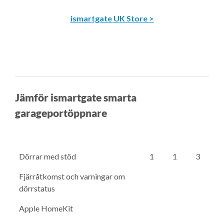
ismartgate UK Store >
Jämför ismartgate smarta
garageportöppnare
Dörrar med stöd
1
1
3
Fjärråtkomst och varningar om
dörrstatus
Apple HomeKit