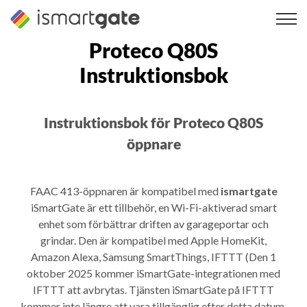
Hoppa
till
innehåll
Proteco Q80S
Instruktionsbok
Instruktionsbok för Proteco Q80S
öppnare
FAAC 413-öppnaren är kompatibel med
ismartgate
iSmartGate är ett tillbehör, en Wi-Fi-aktiverad smart
enhet som förbättrar driften av garageportar och
grindar. Den är kompatibel med Apple HomeKit,
Amazon Alexa, Samsung SmartThings, IFTTT (Den 1
oktober 2025 kommer iSmartGate-integrationen med
IFTTT att avbrytas. Tjänsten iSmartGate på IFTTT
kommer inte längre att vara tillgänglig efter detta datum.