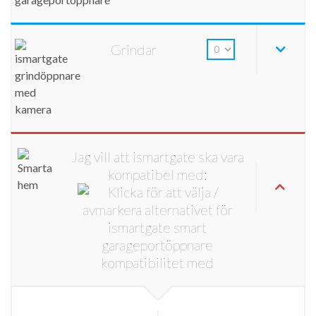
Grindar
Jag vill att ismartgate ska vara
kompatibel med: