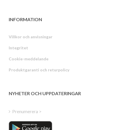
INFORMATION
Villkor och anvisningar
Integritet
Russian
Cookie-meddelande
Portuguese
Produktgaranti och returpolicy
Estonian
Latvian
Greek
NYHETER OCH UPPDATERINGAR
Finnish
Hungarian
Prenumerera >
Turkish
Polish