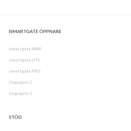
ISMARTGATE ÖPPNARE
ismartgate MINI
ismartgate LITE
ismartgate PRO
Gogogate 2
Gogogate 1
STÖD