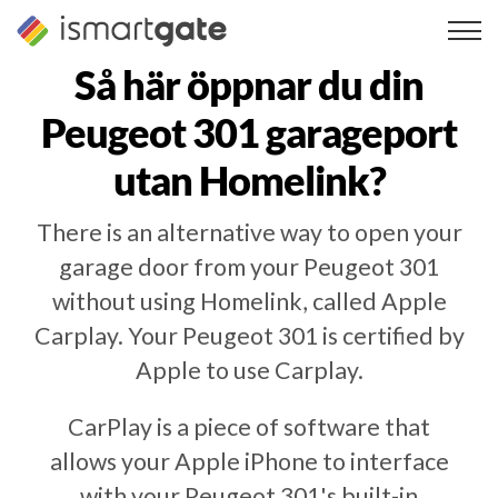
Hoppa
till
innehåll
Så här öppnar du din
Peugeot 301
garageport
utan Homelink?
There is an alternative way to open your
garage door from your Peugeot 301
without using Homelink, called Apple
Carplay. Your Peugeot 301 is certified by
Apple to use Carplay.
CarPlay is a piece of software that
allows your Apple iPhone to interface
with your Peugeot 301's built-in