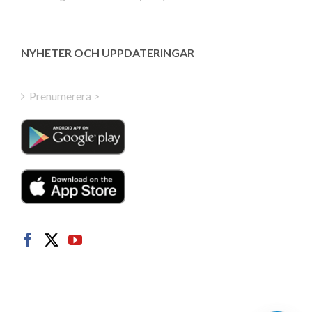
Estonian
Latvian
Greek
NYHETER OCH UPPDATERINGAR
Finnish
Hungarian
Prenumerera >
Turkish
Polish
Italian
Danish
Dutch
Norwegian
German
French
Spanish