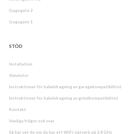
Gogogate 2
Gogogate 1
STÖD
Installation
Simulator
Instruktioner för kabeldragning av garagekompatibilitet
Instruktioner för kabeldragning av grindkompatibilitet
Kontakt
Vanliga frågor och svar
Så här vet du om du har ett WiFi-nätverk på 2,4 GHz