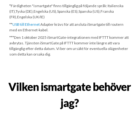
*Färdigheten "ismartgate" finns tillgänglig på följande språk: Italienska
(IT),Tyska (DE),Engelska (US),Spanska (ES),Spanska (US),Franska
(FR),Engelska (UK/IE)
**
USB till Ethernet
Adapter krävs för att ansluta iSmartgate till routern
med en Ethernet-kabel.
***
Den 1 oktober 2025
iSmartGate-integrationen med IFTTT kommer att
avbrytas. Tjänsten iSmartGate på IFTTT kommer inte längre att vara
tillgänglig efter detta datum. Vi ber om ursäkt för eventuella olägenheter
som detta kan orsaka dig.
Vilken ismartgate behöver
jag?