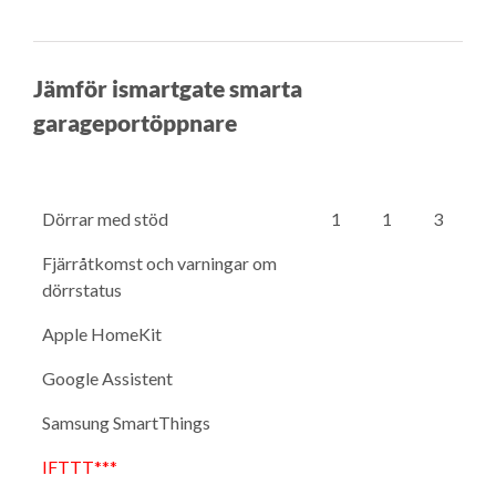
Jämför ismartgate smarta
garageportöppnare
Dörrar med stöd
1
1
3
Fjärråtkomst och varningar om
dörrstatus
Apple HomeKit
Google Assistent
Samsung SmartThings
IFTTT***