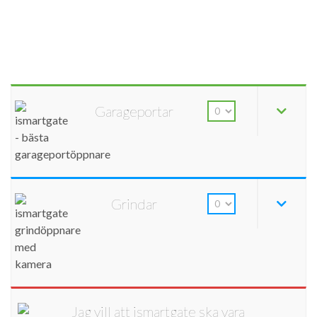
Garageportar
Grindar
Jag vill att ismartgate ska vara