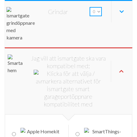
Grindar
Jag vill att ismartgate ska vara
kompatibel med: