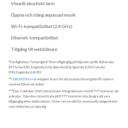
Visuellt akustiskt larm
Öppna och stäng anpassad musik
Wi-Fi-kompatibilitet (2,4 GHz)
Ethernet-kompatibilitet
Tillgång till webbläsare
*Färdigheten "ismartgate" finns tillgänglig på följande språk: Italienska
(IT),Tyska (DE),Engelska (US),Spanska (ES),Spanska (US),Franska
(FR),Engelska (UK/IE)
**
USB till Ethernet
Adapter krävs för att ansluta iSmartgate till routern
med en Ethernet-kabel.
***
Den 1 oktober 2025
iSmartGate-integrationen med IFTTT kommer att
avbrytas. Tjänsten iSmartGate på IFTTT kommer inte längre att vara
tillgänglig efter detta datum. Vi ber om ursäkt för eventuella olägenheter
som detta kan orsaka dig.