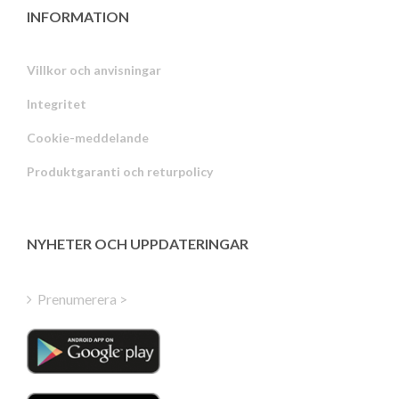
INFORMATION
Villkor och anvisningar
Integritet
Russian
Cookie-meddelande
Portuguese
Produktgaranti och returpolicy
Estonian
Latvian
Greek
NYHETER OCH UPPDATERINGAR
Finnish
Hungarian
Prenumerera >
Turkish
Polish
Italian