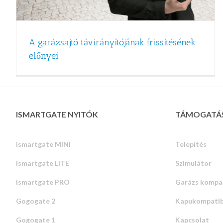
A garázsajtó távirányítójának frissítésének
előnyei
ISMARTGATE NYITÓK
TÁMOGATÁ
ismartgate MINI
Telepítés
ismartgate LITE
Szimulátor
ismartgate PRO
Garázs kompat
Gogogate 2
Kapukompatibi
Gogogate 1
Kapcsolat