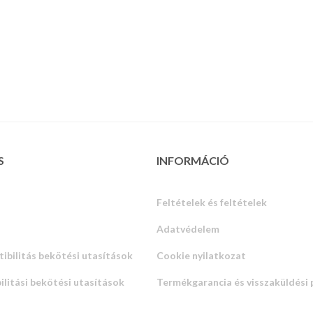
S
INFORMÁCIÓ
Feltételek és feltételek
Adatvédelem
ibilitás bekötési utasítások
Cookie nyilatkozat
litási bekötési utasítások
Termékgarancia és visszaküldési 