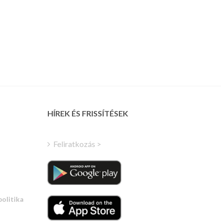
Russian
HÍREK ÉS FRISSÍTÉSEK
Portuguese
Estonian
Feliratkozás >
Latvian
Greek
Finnish
politika
Turkish
Polish