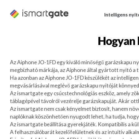
Ugrás
a
Intelligens nyi
tartalomra
Hogyan 
Az Aiphone JO-1FD egy kiváló minőségű garázskapu nyit
megbízható márkája, az Aiphone által gyártott nyitó a ta
Ha azonban az Aiphone JO-1FD készülékét az intelligens
megvásárlásával meglévő garázskapu nyitóját könnyedén
Az ismartgate egy csúcstechnológiás eszköz, amely zö
táblagépével távolról vezérelje garázskapuját. Akár ott
Az ismartgate nem csak kényelmet biztosít, hanem növeli
naplóknak köszönhetően nyugodt lehet, ha tudja, hogy t
Az ismartgate beállítása gyerekjáték. Kompatibilis a k
A felhasználóbarát kezelőfelületnek és az intuitív alka