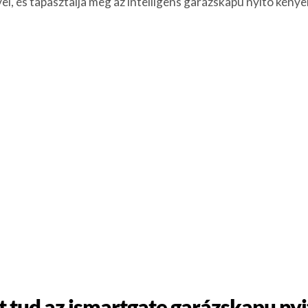
el, és tapasztalja meg az intelligens garázskapu nyitó kénye
t tud az ismartgate garázskapu nyi