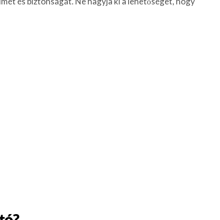
lmét és biztonságát. Ne hagyja ki a lehetőséget, hogy
tó?