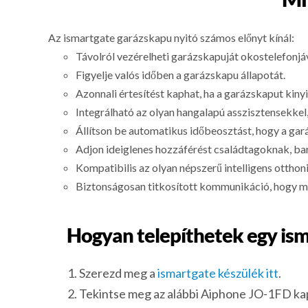
Az ismartgate garázskapu nyitó számos előnyt kínál:
Távolról vezérelheti garázskapuját okostelefonjáv
Figyelje valós időben a garázskapu állapotát.
Azonnali értesítést kaphat, ha a garázskaput kiny
Integrálható az olyan hangalapú asszisztensekkel
Állítson be automatikus időbeosztást, hogy a ga
Adjon ideiglenes hozzáférést családtagoknak, ba
Kompatibilis az olyan népszerű intelligens otth
Biztonságosan titkosított kommunikáció, hogy meg
Hogyan telepíthetek egy ism
Szerezd meg a
ismartgate készülék itt
.
Tekintse meg az alábbi Aiphone JO-1FD kap