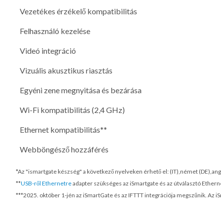
Vezetékes érzékelő kompatibilitás
Felhasználó kezelése
Videó integráció
Vizuális akusztikus riasztás
Egyéni zene megnyitása és bezárása
Wi-Fi kompatibilitás (2,4 GHz)
Ethernet kompatibilitás**
Webböngésző hozzáférés
*Az "ismartgate készség" a következő nyelveken érhető el: (IT),német (DE),ango
**
USB-ről Ethernetre
adapter szükséges az iSmartgate és az útválasztó Ethern
***
2025. október 1-jén
az iSmartGate és az IFTTT integrációja megszűnik. Az i