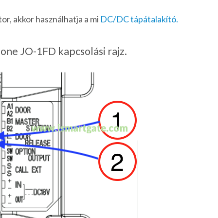
tor, akkor használhatja a mi
DC/DC tápátalakító.
one JO-1FD kapcsolási rajz.