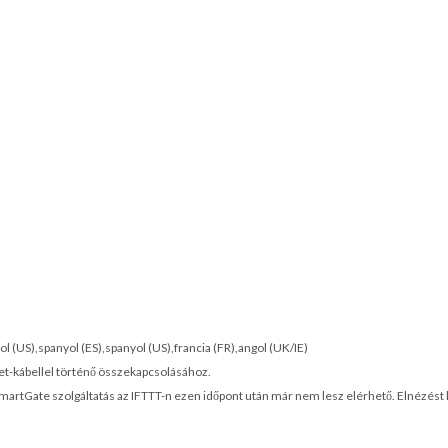
l (US),spanyol (ES),spanyol (US),francia (FR),angol (UK/IE)
et-kábellel történő összekapcsolásához.
SmartGate szolgáltatás az IFTTT-n ezen időpont után már nem lesz elérhető. Elnézést