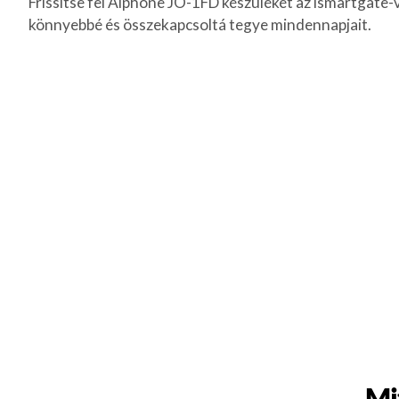
Frissítse fel Aiphone JO-1FD készülékét az ismartgate-v
könnyebbé és összekapcsoltá tegye mindennapjait.
Mi