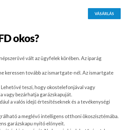
VÁSÁRLÁS
1FD
okos?
épszerűvé vált az ügyfelek körében. Az iparág
 ne keressen tovább az ismartgate-nél. Az ismartgate
Lehetővé teszi, hogy okostelefonjával vagy
tja vagy bezárhatja garázskapuját.
dául a valós idejű értesítéseknek és a tevékenységi
grálható a meglévő intelligens otthoni ökoszisztémába.
gens garázskapu nyitó előnyeit.