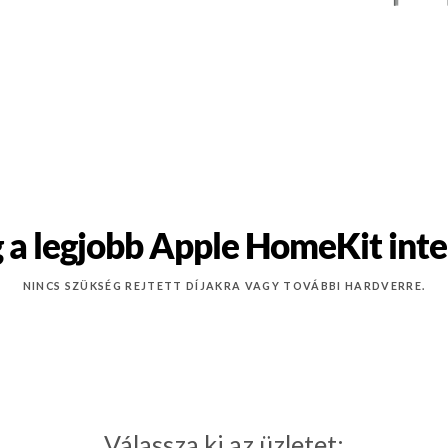
 a legjobb Apple HomeKit intel
NINCS SZÜKSÉG REJTETT DÍJAKRA VAGY TOVÁBBI HARDVERRE.
Válassza ki az üzletet: