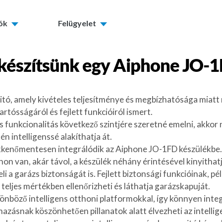
tók
Felügyelet
készítsünk egy
Aiphone JO-
ó, amely kivételes teljesítménye és megbízhatósága miatt n
rtósságáról és fejlett funkcióiról ismert.
 funkcionalitás következő szintjére szeretné emelni, akkor
 intelligenssé alakíthatja át.
kkenőmentesen integrálódik az Aiphone JO-1FD készülékbe. 
hon van, akár távol, a készülék néhány érintésével kinyitha
 a garázs biztonságát is. Fejlett biztonsági funkcióinak, pél
eljes mértékben ellenőrizheti és láthatja garázskapuját.
ülönböző intelligens otthoni platformokkal, így könnyen inte
lmazásnak köszönhetően pillanatok alatt élvezheti az intelli