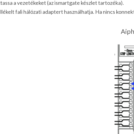
tassa a vezetékeket (az ismartgate készlet tartozéka).
lékelt fali hálózati adaptert használhatja. Ha nincs konnek
Aiph