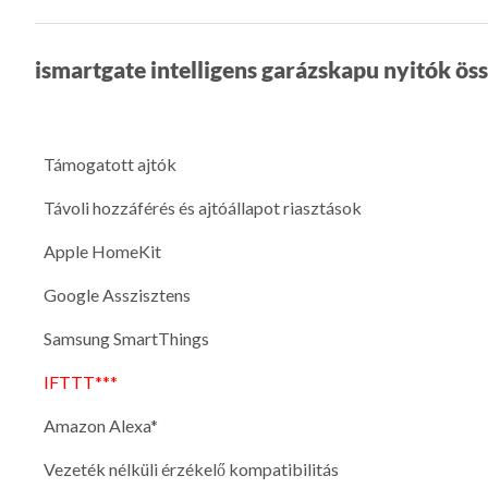
ismartgate intelligens garázskapu nyitók ös
Támogatott ajtók
Távoli hozzáférés és ajtóállapot riasztások
Apple HomeKit
Google Asszisztens
Samsung SmartThings
IFTTT***
Amazon Alexa*
Vezeték nélküli érzékelő kompatibilitás