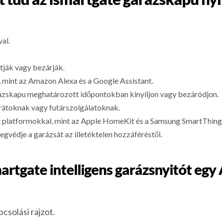
al.
itják vagy bezárják.
, mint az Amazon Alexa és a Google Assistant.
rázskapu meghatározott időpontokban kinyíljon vagy bezáródjon.
rátoknak vagy futárszolgálatoknak.
oni platformokkal, mint az Apple HomeKit és a Samsung SmartThing
védje a garázsát az illetéktelen hozzáféréstől.
artgate intelligens garázsnyitót eg
csolási rajzot.