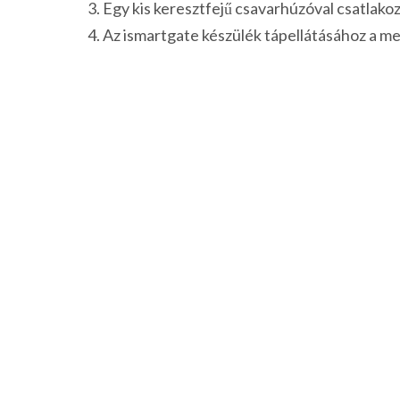
Egy kis keresztfejű csavarhúzóval csatlakoz
Az ismartgate készülék tápellátásához a mel