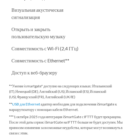
Визуальная акустическая
сигнализация
Открыть и закрыть
пользовательскую музыку
Совместимость с Wi-Fi (2,4 ГГц)
Совместимость с Ethernet**
Доступ к веб-браузеру
*"Умение ismartgate" доступно на следующих языках: Итальянский
(IT),Немецкий (DE),Английский (US),Испанский (ES),Испанский
(US),Французский (FR),Английский (UK/IE)
**
USB для Ethernet
адаптер необходим для подключения iSmartgate к
маршрутизатору с помощью кабеля Ethernet.
***
1 октября 2025 года
интеграция iSmartGate с IFTTT будет прекращена.
После этой даты сервис iSmartGate на IFTTT больше не будет доступен. Мы
приносим извинения за возможные неудобства, которые могут возникнуть в
связи с этим.