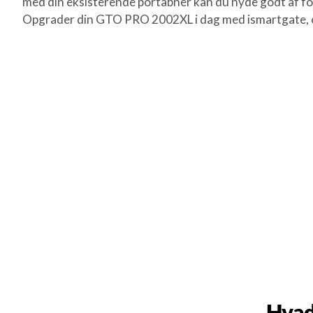
med din eksisterende portåbner kan du nyde godt af fo
Opgrader din GTO PRO 2002XL i dag med ismartgate, og
Hvad