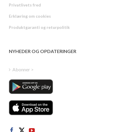
Privatlivets fred
Russian
Erklæring om cookies
Portuguese
Produktgaranti og returpolitik
Estonian
Latvian
Greek
NYHEDER OG OPDATERINGER
Finnish
Hungarian
Abonner >
Turkish
Polish
Italian
Dutch
Swedish
Norwegian