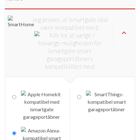
Jeg ønsker, at ismartgate skal
være kompatibel med: