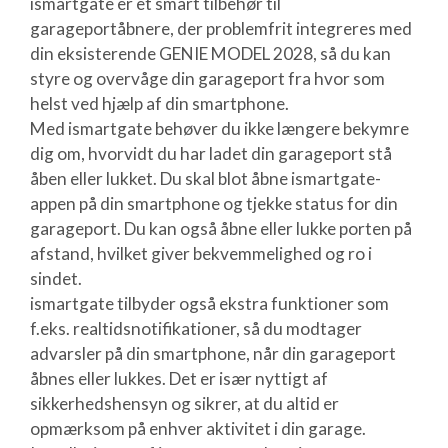
ismartgate er et smart tilbehør til
garageportåbnere, der problemfrit integreres med
din eksisterende GENIE MODEL 2028, så du kan
styre og overvåge din garageport fra hvor som
helst ved hjælp af din smartphone.
Med ismartgate behøver du ikke længere bekymre
dig om, hvorvidt du har ladet din garageport stå
åben eller lukket. Du skal blot åbne ismartgate-
appen på din smartphone og tjekke status for din
garageport. Du kan også åbne eller lukke porten på
afstand, hvilket giver bekvemmelighed og ro i
sindet.
ismartgate tilbyder også ekstra funktioner som
f.eks. realtidsnotifikationer, så du modtager
advarsler på din smartphone, når din garageport
åbnes eller lukkes. Det er især nyttigt af
sikkerhedshensyn og sikrer, at du altid er
opmærksom på enhver aktivitet i din garage.