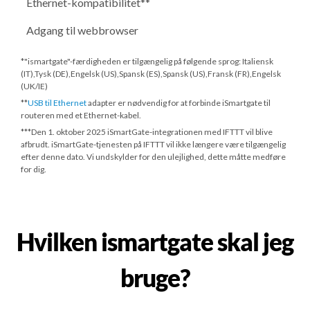
Ethernet-kompatibilitet**
Adgang til webbrowser
*"ismartgate"-færdigheden er tilgængelig på følgende sprog: Italiensk
(IT),Tysk (DE),Engelsk (US),Spansk (ES),Spansk (US),Fransk (FR),Engelsk
(UK/IE)
**
USB til Ethernet
adapter er nødvendig for at forbinde iSmartgate til
routeren med et Ethernet-kabel.
***
Den 1. oktober 2025
iSmartGate-integrationen med IFTTT vil blive
afbrudt. iSmartGate-tjenesten på IFTTT vil ikke længere være tilgængelig
efter denne dato. Vi undskylder for den ulejlighed, dette måtte medføre
for dig.
Hvilken ismartgate skal jeg
bruge?