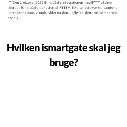
***
Den 1. oktober 2025
iSmartGate-integrationen med IFTTT vil blive
afbrudt. iSmartGate-tjenesten på IFTTT vil ikke længere være tilgængelig
efter denne dato. Vi undskylder for den ulejlighed, dette måtte medføre
for dig.
Hvilken ismartgate skal jeg
bruge?