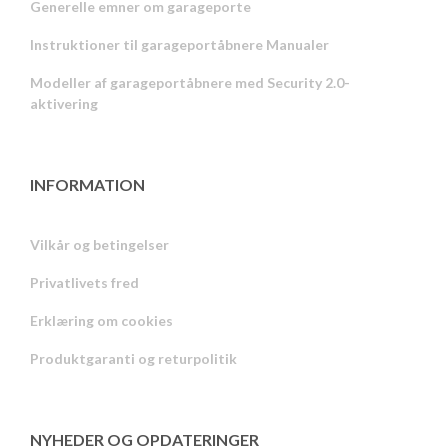
Generelle emner om garageporte
Instruktioner til garageportåbnere Manualer
Modeller af garageportåbnere med Security 2.0-
aktivering
INFORMATION
Vilkår og betingelser
Privatlivets fred
Russian
Erklæring om cookies
Portuguese
Produktgaranti og returpolitik
Estonian
Latvian
Greek
NYHEDER OG OPDATERINGER