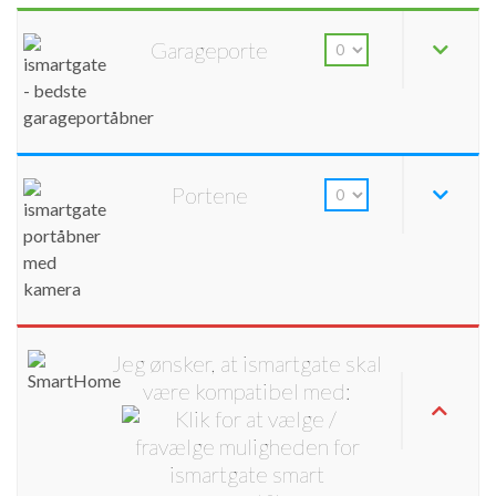
Garageporte
Portene
Jeg ønsker, at ismartgate skal
være kompatibel med: