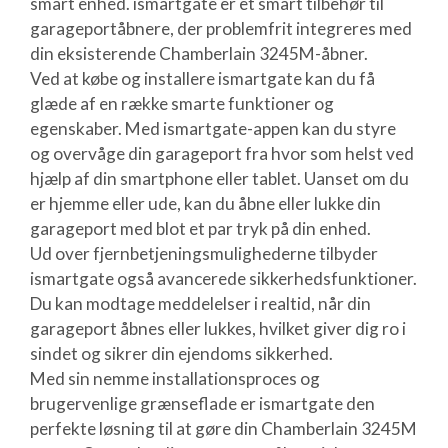
smart enhed. ismartgate er et smart tilbehør til
garageportåbnere, der problemfrit integreres med
din eksisterende Chamberlain 3245M-åbner.
Ved at købe og installere ismartgate kan du få
glæde af en række smarte funktioner og
egenskaber. Med ismartgate-appen kan du styre
og overvåge din garageport fra hvor som helst ved
hjælp af din smartphone eller tablet. Uanset om du
er hjemme eller ude, kan du åbne eller lukke din
garageport med blot et par tryk på din enhed.
Ud over fjernbetjeningsmulighederne tilbyder
ismartgate også avancerede sikkerhedsfunktioner.
Du kan modtage meddelelser i realtid, når din
garageport åbnes eller lukkes, hvilket giver dig ro i
sindet og sikrer din ejendoms sikkerhed.
Med sin nemme installationsproces og
brugervenlige grænseflade er ismartgate den
perfekte løsning til at gøre din Chamberlain 3245M