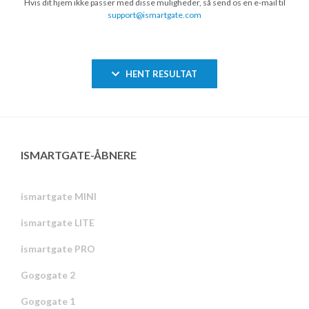
Hvis dit hjem ikke passer med disse muligheder, så send os en e-mail til
support@ismartgate.com
HENT RESULTAT
ISMARTGATE-ÅBNERE
ismartgate MINI
ismartgate LITE
ismartgate PRO
Gogogate 2
Gogogate 1