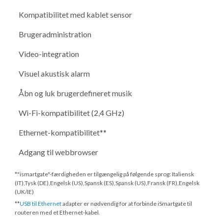
Kompatibilitet med kablet sensor
Brugeradministration
Video-integration
Visuel akustisk alarm
Åbn og luk brugerdefineret musik
Wi-Fi-kompatibilitet (2,4 GHz)
Ethernet-kompatibilitet**
Adgang til webbrowser
*"ismartgate"-færdigheden er tilgængelig på følgende sprog: Italiensk
(IT),Tysk (DE),Engelsk (US),Spansk (ES),Spansk (US),Fransk (FR),Engelsk
(UK/IE)
**
USB til Ethernet
adapter er nødvendig for at forbinde iSmartgate til
routeren med et Ethernet-kabel.