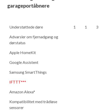
garageportåbnere
Understøttede døre
1
1
3
Advarsler om fjernadgang og
dørstatus
Apple HomeKit
Google Assistent
Samsung SmartThings
IFTTT***
Amazon Alexa*
Kompatibilitet med trådløse
sensorer