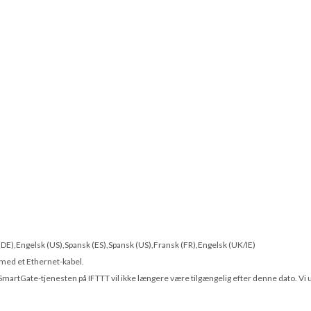
 (DE),Engelsk (US),Spansk (ES),Spansk (US),Fransk (FR),Engelsk (UK/IE)
 med et Ethernet-kabel.
SmartGate-tjenesten på IFTTT vil ikke længere være tilgængelig efter denne dato. Vi 