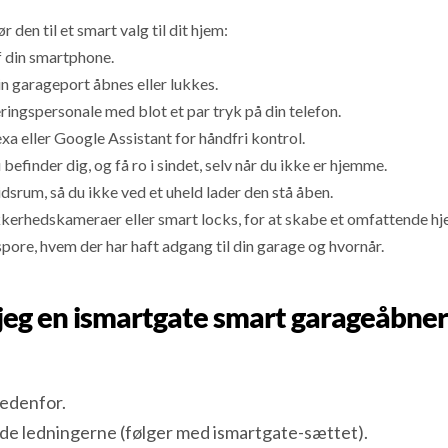
den til et smart valg til dit hjem:
f din smartphone.
in garageport åbnes eller lukkes.
veringspersonale med blot et par tryk på din telefon.
 eller Google Assistant for håndfri kontrol.
efinder dig, og få ro i sindet, selv når du ikke er hjemme.
dsrum, så du ikke ved et uheld lader den stå åben.
ikkerhedskameraer eller smart locks, for at skabe et omfattende
spore, hvem der har haft adgang til din garage og hvornår.
 jeg en ismartgate smart garageåbne
edenfor.
inde ledningerne (følger med ismartgate-sættet).