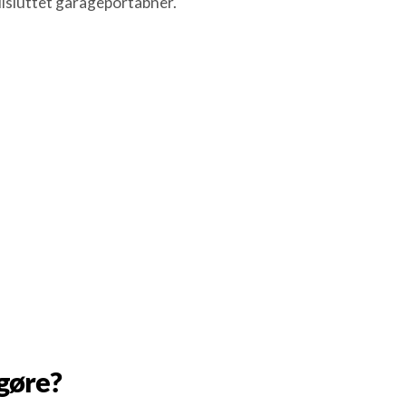
ilsluttet garageportåbner.
gøre?