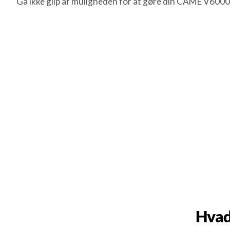
Gå ikke glip af muligheden for at gøre din CAME V6000 
Hvad