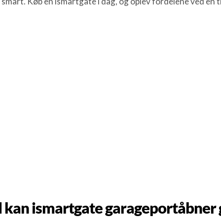
smart. Køb en ismartgate i dag, og oplev fordelene ved en t
 kan ismartgate garageportåbner 