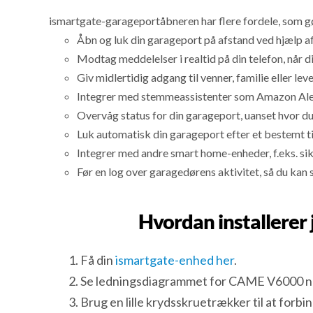
ismartgate-garageportåbneren har flere fordele, som gør 
Åbn og luk din garageport på afstand ved hjælp a
Modtag meddelelser i realtid på din telefon, når d
Giv midlertidig adgang til venner, familie eller le
Integrer med stemmeassistenter som Amazon Alexa
Overvåg status for din garageport, uanset hvor du b
Luk automatisk din garageport efter et bestemt ti
Integrer med andre smart home-enheder, f.eks. s
Før en log over garagedørens aktivitet, så du kan 
Hvordan installerer
Få din
ismartgate-enhed her
.
Se ledningsdiagrammet for CAME V6000 n
Brug en lille krydsskruetrækker til at forb