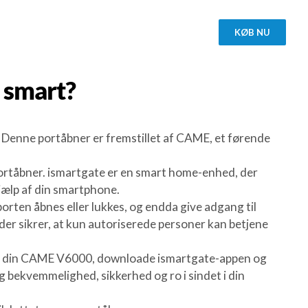
KØB NU
smart?
 Denne portåbner er fremstillet af CAME, et førende
ortåbner. ismartgate er en smart home-enhed, der
jælp af din smartphone.
orten åbnes eller lukkes, og endda give adgang til
 der sikrer, at kun autoriserede personer kan betjene
en til din CAME V6000, downloade ismartgate-appen og
ig bekvemmelighed, sikkerhed og ro i sindet i din