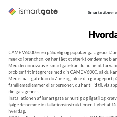
Spring
til
Smarte åbnere
indhold
Hvorda
CAME V6000 er en pålidelig og populær garageportåbne
mærke i branchen, og har fået et stærkt omdømme blan
Med den innovative ismartgate kan du nu nemt forvand
problemfrit integreres med din CAME V6000, så du kan 
Med ismartgate kan du åbne og lukke din garageport på a
familiemedlemmer eller personer, du har tillid til, via
din garageport.
Installationen af ismartgate er hurtig og ligetil og kr
følge de nemme installationsinstruktioner. I løbet af få
hverdag.