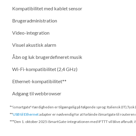
Kompatibilitet med kablet sensor
Brugeradministration
Video-integration
Visuel akustisk alarm
Åbn og luk brugerdefineret musik
Wi-Fi-kompatibilitet (2,4 GHz)
Ethernet-kompatibilitet**
Adgang til webbrowser
*"ismartgate"-færdigheden er tilgængelig på følgende sprog: Italiensk (IT),Tysk
**
USB til Ethernet
adapter er nødvendig for at forbinde iSmartgate til routeren
***
Den 1. oktober 2025
iSmartGate-integrationen med IFTTT vil blive afbrudt. i