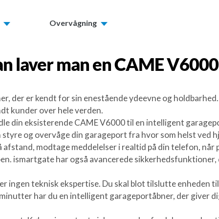
Overvågning
n laver man en
CAME V6000
r, der er kendt for sin enestående ydeevne og holdbarhed.
dt kunder over hele verden.
le din eksisterende CAME V6000 til en intelligent garagep
styre og overvåge din garageport fra hvor som helst ved h
fstand, modtage meddelelser i realtid på din telefon, når p
 appen. ismartgate har også avancerede sikkerhedsfunktioner,
æver ingen teknisk ekspertise. Du skal blot tilslutte enhed
 minutter har du en intelligent garageportåbner, der giver d