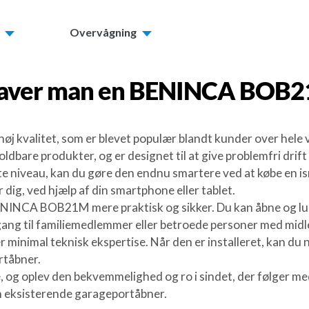
Overvågning
aver man en
BENINCA BOB
j kvalitet, som er blevet populær blandt kunder over hele
dbare produkter, og er designet til at give problemfri drift
e niveau, kan du gøre den endnu smartere ved at købe en i
dig, ved hjælp af din smartphone eller tablet.
BENINCA BOB21M mere praktisk og sikker. Du kan åbne og lu
dgang til familiemedlemmer eller betroede personer med midle
æver minimal teknisk ekspertise. Når den er installeret, kan 
rtåbner.
 oplev den bekvemmelighed og ro i sindet, der følger med 
din eksisterende garageportåbner.