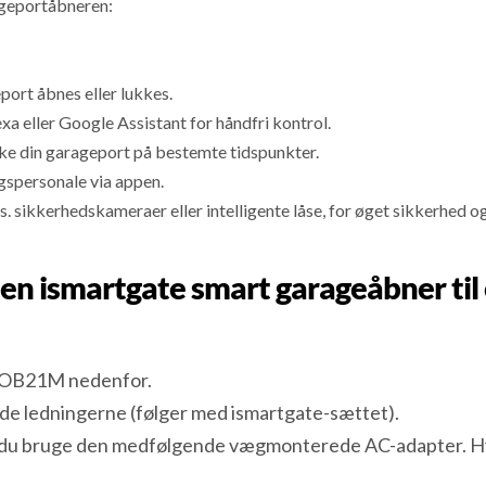
ageportåbneren:
port åbnes eller lukkes.
 eller Google Assistant for håndfri kontrol.
kke din garageport på bestemte tidspunkter.
ngspersonale via appen.
. sikkerhedskameraer eller intelligente låse, for øget sikkerhed
eg en ismartgate smart garageåbner 
BOB21M nedenfor.
inde ledningerne (følger med ismartgate-sættet).
n du bruge den medfølgende vægmonterede AC-adapter. Hvis