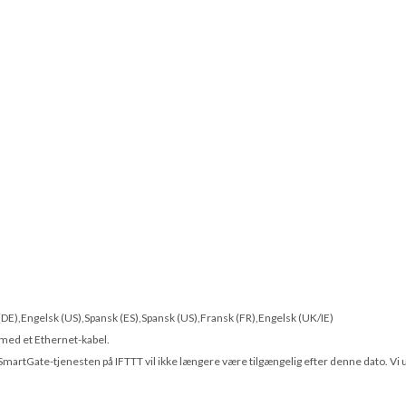
 (DE),Engelsk (US),Spansk (ES),Spansk (US),Fransk (FR),Engelsk (UK/IE)
 med et Ethernet-kabel.
SmartGate-tjenesten på IFTTT vil ikke længere være tilgængelig efter denne dato. Vi 