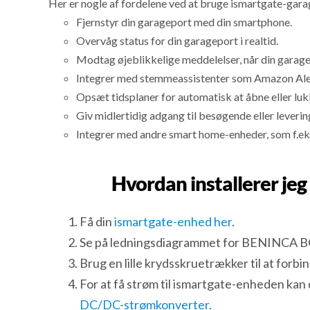
Her er nogle af fordelene ved at bruge ismartgate-gar
Fjernstyr din garageport med din smartphone.
Overvåg status for din garageport i realtid.
Modtag øjeblikkelige meddelelser, når din garage
Integrer med stemmeassistenter som Amazon Alexa
Opsæt tidsplaner for automatisk at åbne eller lu
Giv midlertidig adgang til besøgende eller leveri
Integrer med andre smart home-enheder, som f.eks
Hvordan installerer j
Få din
ismartgate-enhed her
.
Se på ledningsdiagrammet for BENINCA 
Brug en lille krydsskruetrækker til at forb
For at få strøm til ismartgate-enheden ka
DC/DC-strømkonverter.