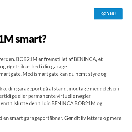
KØB NU
21M
smart?
 verden. BOB21M er fremstillet af BENINCA, et
 og øget sikkerhed i din garage.
smartgate. Med ismartgate kan du nemt styre og
kke din garageport på afstand, modtage meddelelser i
rtidige eller permanente virtuelle nøgler.
du nemt tilslutte den til din BENINCA BOB21M og
en smart garageportåbner. Gør dit liv lettere og mere