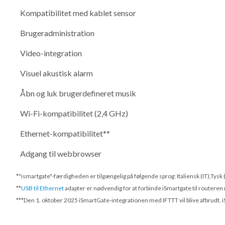
Kompatibilitet med kablet sensor
Brugeradministration
Video-integration
Visuel akustisk alarm
Åbn og luk brugerdefineret musik
Wi-Fi-kompatibilitet (2,4 GHz)
Ethernet-kompatibilitet**
Adgang til webbrowser
*"ismartgate"-færdigheden er tilgængelig på følgende sprog: Italiensk (IT),Tysk
**
USB til Ethernet
adapter er nødvendig for at forbinde iSmartgate til routeren
***
Den 1. oktober 2025
iSmartGate-integrationen med IFTTT vil blive afbrudt. i