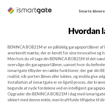
Spring
til
Smarte åbnere
indhold
Hvordan l
BENINCA BOB21M er en pålidelig garageportåbner af hø
anerkendt mærke, der er kendt for sine innovative og hol
Men hvis du vil tage din BENINCA BOB21M til det næst
overvåge din garageportåbner, uanset hvor du befinder 
ismartgate tilbyder en række funktioner, der gør din 
realtid, når porten åbnes eller lukkes, og endda give a
Installation af ismartgate er en ligetil proces, der kr
begynde at nyde fordelene ved en intelligent garagepo
Opgrader din BENINCA BOB21M i dag med ismartgate, og
sikkert med denne enkle, men kraftfulde tilføjelse til 