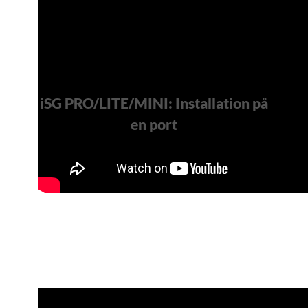
iSG PRO/LITE/MINI: Installation på
en port