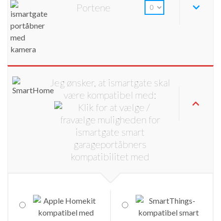
Portene
Jeg ønsker, at ismartgate skal
være kompatibel med: