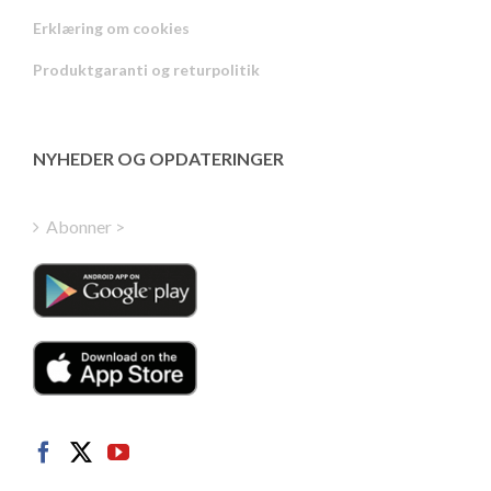
Russian
Erklæring om cookies
Portuguese
Produktgaranti og returpolitik
Estonian
Latvian
Greek
NYHEDER OG OPDATERINGER
Finnish
Hungarian
Abonner >
Turkish
Polish
Italian
Dutch
Swedish
Norwegian
German