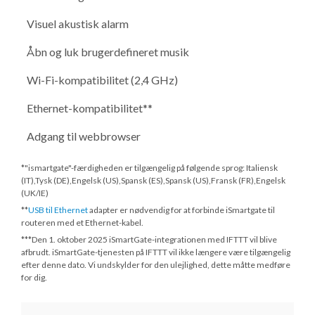
Visuel akustisk alarm
Åbn og luk brugerdefineret musik
Wi-Fi-kompatibilitet (2,4 GHz)
Ethernet-kompatibilitet**
Adgang til webbrowser
*"ismartgate"-færdigheden er tilgængelig på følgende sprog: Italiensk
(IT),Tysk (DE),Engelsk (US),Spansk (ES),Spansk (US),Fransk (FR),Engelsk
(UK/IE)
**
USB til Ethernet
adapter er nødvendig for at forbinde iSmartgate til
routeren med et Ethernet-kabel.
***
Den 1. oktober 2025
iSmartGate-integrationen med IFTTT vil blive
afbrudt. iSmartGate-tjenesten på IFTTT vil ikke længere være tilgængelig
efter denne dato. Vi undskylder for den ulejlighed, dette måtte medføre
for dig.