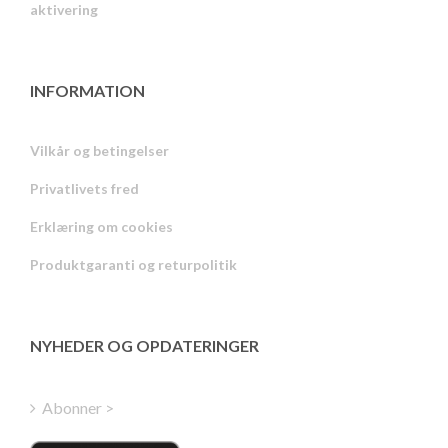
aktivering
INFORMATION
Vilkår og betingelser
Privatlivets fred
Russian
Erklæring om cookies
Portuguese
Produktgaranti og returpolitik
Estonian
Latvian
Greek
NYHEDER OG OPDATERINGER
Finnish
Hungarian
Abonner >
Turkish