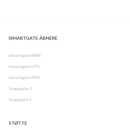
ISMARTGATE-ÅBNERE
ismartgate MINI
ismartgate LITE
ismartgate PRO
Gogogate 2
Gogogate 1
STØTTE