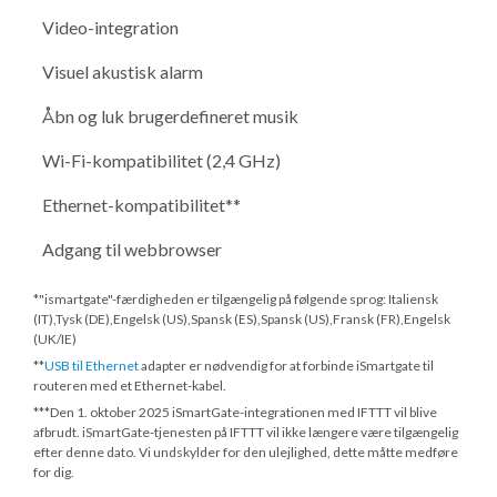
Video-integration
Visuel akustisk alarm
Åbn og luk brugerdefineret musik
Wi-Fi-kompatibilitet (2,4 GHz)
Ethernet-kompatibilitet**
Adgang til webbrowser
*"ismartgate"-færdigheden er tilgængelig på følgende sprog: Italiensk
(IT),Tysk (DE),Engelsk (US),Spansk (ES),Spansk (US),Fransk (FR),Engelsk
(UK/IE)
**
USB til Ethernet
adapter er nødvendig for at forbinde iSmartgate til
routeren med et Ethernet-kabel.
***
Den 1. oktober 2025
iSmartGate-integrationen med IFTTT vil blive
afbrudt. iSmartGate-tjenesten på IFTTT vil ikke længere være tilgængelig
efter denne dato. Vi undskylder for den ulejlighed, dette måtte medføre
for dig.