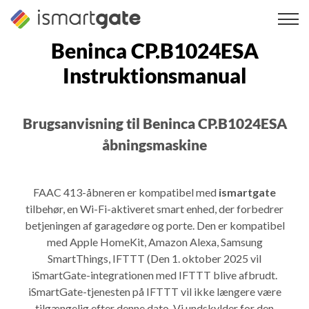
Spring
til
indhold
Beninca CP.B1024ESA
Instruktionsmanual
Brugsanvisning til Beninca CP.B1024ESA
åbningsmaskine
FAAC 413-åbneren er kompatibel med
ismartgate
tilbehør, en Wi-Fi-aktiveret smart enhed, der forbedrer
betjeningen af garagedøre og porte. Den er kompatibel
med Apple HomeKit, Amazon Alexa, Samsung
SmartThings, IFTTT (Den 1. oktober 2025 vil
iSmartGate-integrationen med IFTTT blive afbrudt.
iSmartGate-tjenesten på IFTTT vil ikke længere være
tilgængelig efter denne dato. Vi undskylder for den