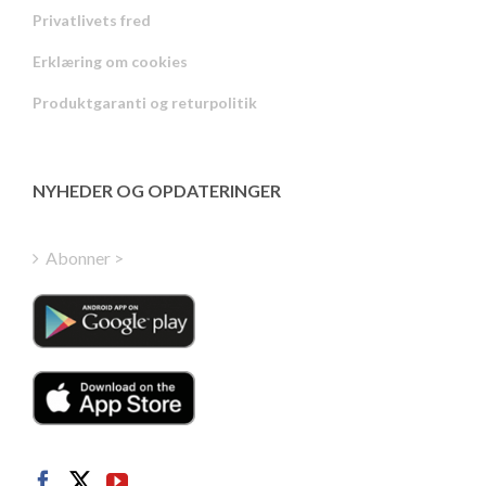
Privatlivets fred
Russian
Erklæring om cookies
Portuguese
Produktgaranti og returpolitik
Estonian
Latvian
Greek
NYHEDER OG OPDATERINGER
Finnish
Hungarian
Abonner >
Turkish
Polish
Italian
Dutch
Swedish
Norwegian