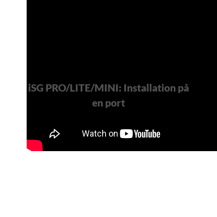
iSG PRO/LITE/MINI: Installation på
en port