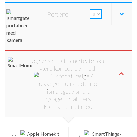
Portene
Jeg ønsker, at ismartgate skal
være kompatibel med: