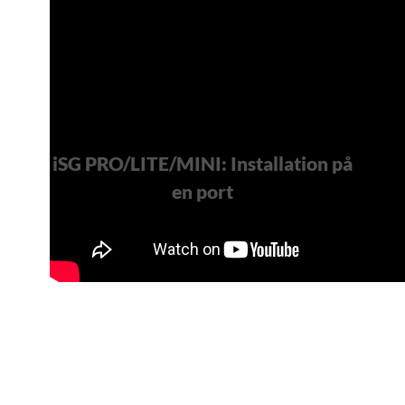
iSG PRO/LITE/MINI: Installation på
en port