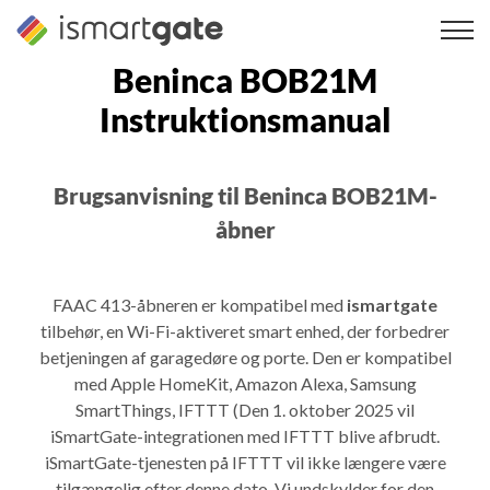
Spring
til
indhold
Beninca BOB21M
Instruktionsmanual
Brugsanvisning til Beninca BOB21M-
åbner
FAAC 413-åbneren er kompatibel med
ismartgate
tilbehør, en Wi-Fi-aktiveret smart enhed, der forbedrer
betjeningen af garagedøre og porte. Den er kompatibel
med Apple HomeKit, Amazon Alexa, Samsung
SmartThings, IFTTT (Den 1. oktober 2025 vil
iSmartGate-integrationen med IFTTT blive afbrudt.
iSmartGate-tjenesten på IFTTT vil ikke længere være
tilgængelig efter denne dato. Vi undskylder for den