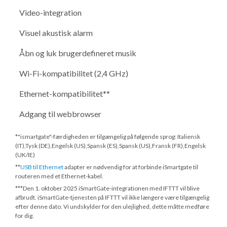
Video-integration
Visuel akustisk alarm
Åbn og luk brugerdefineret musik
Wi-Fi-kompatibilitet (2,4 GHz)
Ethernet-kompatibilitet**
Adgang til webbrowser
*"ismartgate"-færdigheden er tilgængelig på følgende sprog: Italiensk
(IT),Tysk (DE),Engelsk (US),Spansk (ES),Spansk (US),Fransk (FR),Engelsk
(UK/IE)
**
USB til Ethernet
adapter er nødvendig for at forbinde iSmartgate til
routeren med et Ethernet-kabel.
***
Den 1. oktober 2025
iSmartGate-integrationen med IFTTT vil blive
afbrudt. iSmartGate-tjenesten på IFTTT vil ikke længere være tilgængelig
efter denne dato. Vi undskylder for den ulejlighed, dette måtte medføre
for dig.