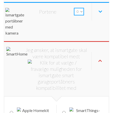
Portene
Jeg ønsker, at ismartgate skal
være kompatibel med: