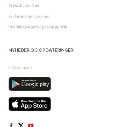
Privatlivets fred
Russian
Erklæring om cookies
Portuguese
Produktgaranti og returpolitik
Estonian
Latvian
Greek
NYHEDER OG OPDATERINGER
Finnish
Hungarian
Abonner >
Turkish
Polish
Italian
Dutch
Swedish
Norwegian