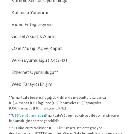
Kablolu Sensör Uyumluluğu
Kullanıcı Yönetimi
Video Entegrasyonu
Görsel Akustik Alarm
Özel Müziği Aç ve Kapat
Wi-Fi uyumluluğu (2.4GHz)
Ethernet Uyumluluğu**
Web Tarayıcı Erişimi
*"ismartgate becerisi" aşağıdaki dillerde mevcuttur: İtalyanca
(IT),Almanca (DE),İngilizce (US),İspanyolca (ES),İspanyolca
(US),Fransızca (FR),İngilizce (UK/IE)
**
USB'den Ethernet'e
iSmartgate'i Ethernet kablosu ile yönlendiriciye
bağlamak için adaptör gereklidir.
***
1 Ekim 2025 tarihinde
IFTTT ile iSmartGate entegrasyonu
durdurulacaktır. IFTTT üzerindeki iSmartGate hizmeti bu tarihten sonra