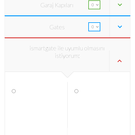
Garaj Kapıları
Gates
ismartgate ile uyumlu olmasını
istiyorum: