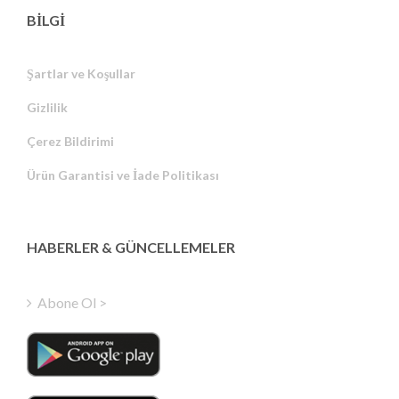
BİLGİ
Şartlar ve Koşullar
Gizlilik
Russian
Çerez Bildirimi
Portuguese
Ürün Garantisi ve İade Politikası
Estonian
Latvian
Greek
HABERLER & GÜNCELLEMELER
Finnish
Hungarian
Abone Ol >
Polish
Italian
Danish