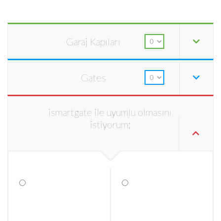
Garaj Kapıları
Gates
ismartgate ile uyumlu olmasını
istiyorum: