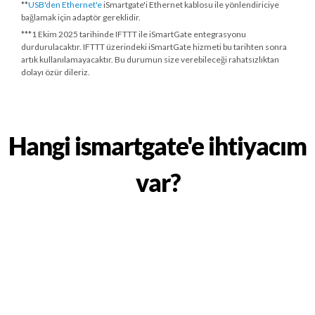
**
USB'den Ethernet'e
iSmartgate'i Ethernet kablosu ile yönlendiriciye
bağlamak için adaptör gereklidir.
***
1 Ekim 2025 tarihinde
IFTTT ile iSmartGate entegrasyonu
durdurulacaktır. IFTTT üzerindeki iSmartGate hizmeti bu tarihten sonra
artık kullanılamayacaktır. Bu durumun size verebileceği rahatsızlıktan
dolayı özür dileriz.
Hangi ismartgate'e ihtiyacım
var?