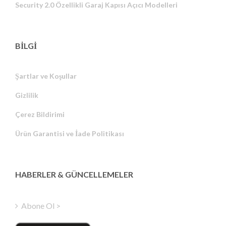
Security 2.0 Özellikli Garaj Kapısı Açıcı Modelleri
BİLGİ
Şartlar ve Koşullar
Gizlilik
Russian
Çerez Bildirimi
Portuguese
Ürün Garantisi ve İade Politikası
Estonian
Latvian
Greek
HABERLER & GÜNCELLEMELER
Finnish
Hungarian
Abone Ol >
Polish