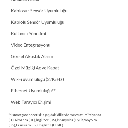
Kablosuz Sensör Uyumluluğu
Kablolu Sensör Uyumluluğu
Kullanıcı Yönetimi
Video Entegrasyonu
Görsel Akustik Alarm
Özel Müziği Aç ve Kapat
Wi-Fi uyumluluğu (2.4GHz)
Ethernet Uyumluluğu**
Web Tarayıcı Erişimi
*"ismartgate becerisi" aşağıdaki dillerde mevcuttur: İtalyanca
(IT),Almanca (DE),İngilizce (US),İspanyolca (ES),İspanyolca
(US),Fransızca (FR),İngilizce (UK/IE)