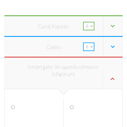
Garaj Kapıları
Gates
ismartgate ile uyumlu olmasını
istiyorum: