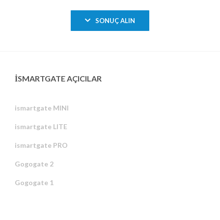
SONUÇ ALIN
ISMARTGATE AÇICILAR
ismartgate MINI
ismartgate LITE
ismartgate PRO
Gogogate 2
Gogogate 1