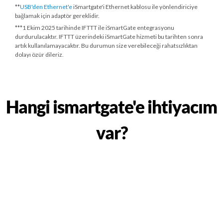
**
USB'den Ethernet'e
iSmartgate'i Ethernet kablosu ile yönlendiriciye
bağlamak için adaptör gereklidir.
***
1 Ekim 2025 tarihinde
IFTTT ile iSmartGate entegrasyonu
durdurulacaktır. IFTTT üzerindeki iSmartGate hizmeti bu tarihten sonra
artık kullanılamayacaktır. Bu durumun size verebileceği rahatsızlıktan
dolayı özür dileriz.
Hangi ismartgate'e ihtiyacım
var?