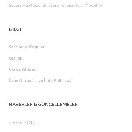
Security 2.0 Özellikli Garaj Kapısı Açıcı Modelleri
BİLGİ
Şartlar ve Koşullar
Gizlilik
Russian
Çerez Bildirimi
Portuguese
Ürün Garantisi ve İade Politikası
Estonian
Latvian
Greek
HABERLER & GÜNCELLEMELER
Finnish
Hungarian
Abone Ol >
Polish