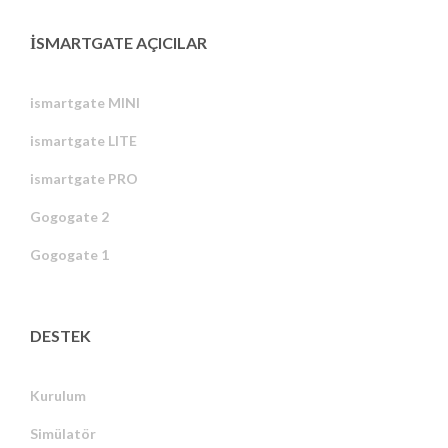
ISMARTGATE AÇICILAR
ismartgate MINI
ismartgate LITE
ismartgate PRO
Gogogate 2
Gogogate 1
DESTEK
Kurulum
Simülatör