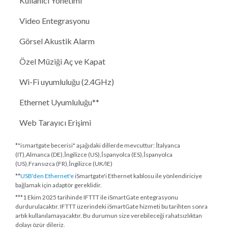
Kullanıcı Yönetimi
Video Entegrasyonu
Görsel Akustik Alarm
Özel Müziği Aç ve Kapat
Wi-Fi uyumluluğu (2.4GHz)
Ethernet Uyumluluğu**
Web Tarayıcı Erişimi
*"ismartgate becerisi" aşağıdaki dillerde mevcuttur: İtalyanca
(IT),Almanca (DE),İngilizce (US),İspanyolca (ES),İspanyolca
(US),Fransızca (FR),İngilizce (UK/IE)
**
USB'den Ethernet'e
iSmartgate'i Ethernet kablosu ile yönlendiriciye
bağlamak için adaptör gereklidir.
***
1 Ekim 2025 tarihinde
IFTTT ile iSmartGate entegrasyonu
durdurulacaktır. IFTTT üzerindeki iSmartGate hizmeti bu tarihten sonra
artık kullanılamayacaktır. Bu durumun size verebileceği rahatsızlıktan
dolayı özür dileriz.