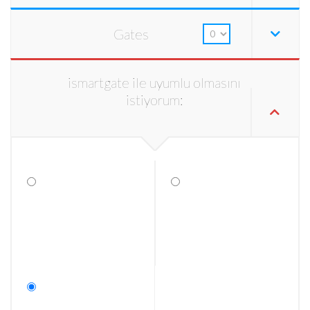
Gates
ismartgate ile uyumlu olmasını
istiyorum: