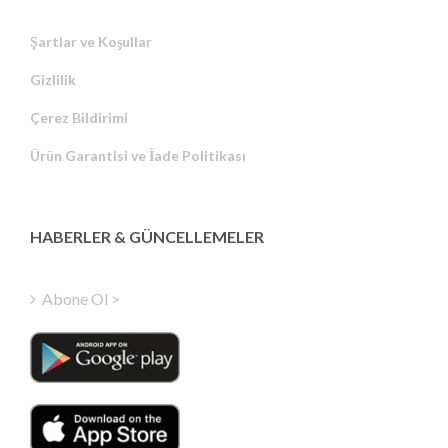
Şartlar ve Koşullar
Gizlilik
Russian
Çerez Bildirimi
Portuguese
Ürün Garantisi ve İade Politikası
Estonian
Latvian
Greek
HABERLER & GÜNCELLEMELER
Finnish
Hungarian
Abone Ol >
Polish
Italian
Danish
Dutch