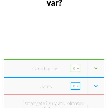
var?
Garaj Kapıları
Gates
ismartgate ile uyumlu olmasını