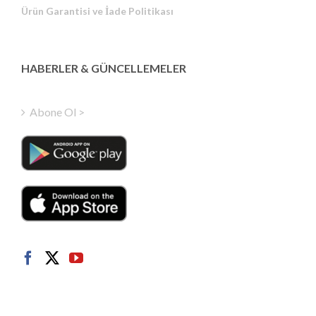
Ürün Garantisi ve İade Politikası
Estonian
Latvian
Greek
HABERLER & GÜNCELLEMELER
Finnish
Hungarian
Abone Ol >
Polish
Italian
Danish
Dutch
Swedish
Norwegian
German
French