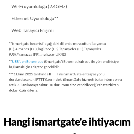
Wi-Fi uyumluluğu (2.4GHz)
Ethernet Uyumluluğu**
Web Tarayıcı Erişimi
*"ismartgate becerisi" aşağıdaki dillerde mevcuttur: İtalyanca
(IT),Almanca (DE),İngilizce (US),İspanyolca (ES),İspanyolca
(US),Fransızca (FR),İngilizce (UK/IE)
**
USB'den Ethernet'e
iSmartgate'i Ethernet kablosu ile yönlendiriciye
bağlamak için adaptör gereklidir.
***
1 Ekim 2025 tarihinde
IFTTT ile iSmartGate entegrasyonu
durdurulacaktır. IFTTT üzerindeki iSmartGate hizmeti bu tarihten sonra
artık kullanılamayacaktır. Bu durumun size verebileceği rahatsızlıktan
dolayı özür dileriz.
Hangi ismartgate'e ihtiyacım