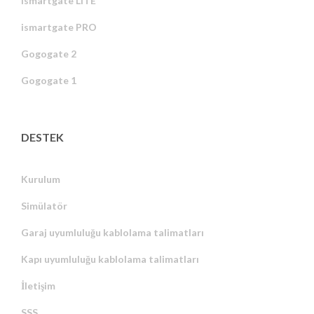
ismartgate LITE
ismartgate PRO
Gogogate 2
Gogogate 1
DESTEK
Kurulum
Simülatör
Garaj uyumluluğu kablolama talimatları
Kapı uyumluluğu kablolama talimatları
İletişim
SSS