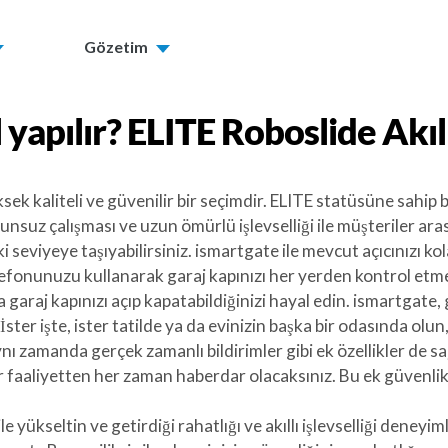
Gözetim
 yapılır?
ELITE Roboslide
Akıl
ksek kaliteli ve güvenilir bir seçimdir. ELITE statüsüne sahip 
orunsuz çalışması ve uzun ömürlü işlevselliği ile müşteriler ar
i seviyeye taşıyabilirsiniz. ismartgate ile mevcut açıcınızı kola
elefonunuzu kullanarak garaj kapınızı her yerden kontrol etmen
garaj kapınızı açıp kapatabildiğinizi hayal edin. ismartgate
. İster işte, ister tatilde ya da evinizin başka bir odasında ol
 zamanda gerçek zamanlı bildirimler gibi ek özellikler de sa
r faaliyetten her zaman haberdar olacaksınız. Bu ek güvenli
e yükseltin ve getirdiği rahatlığı ve akıllı işlevselliği deney