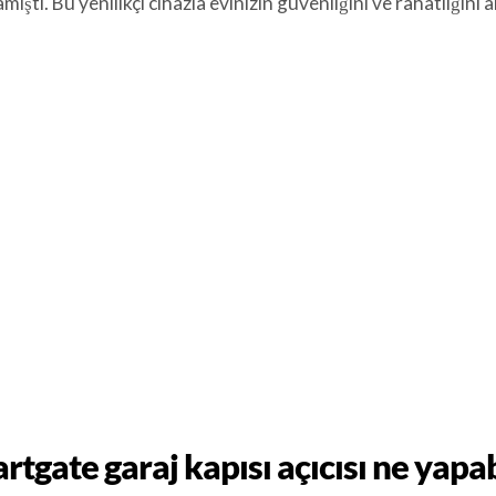
mıştı. Bu yenilikçi cihazla evinizin güvenliğini ve rahatlığını 
rtgate garaj kapısı açıcısı ne yapab