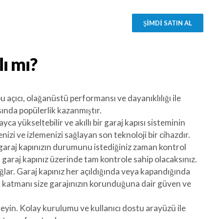
ŞİMDİ SATIN AL
lı mı?
bu açıcı, olağanüstü performansı ve dayanıklılığı ile
asında popülerlik kazanmıştır.
yca yükseltebilir ve akıllı bir garaj kapısı sisteminin
izi ve izlemenizi sağlayan son teknoloji bir cihazdır.
, garaj kapınızın durumunu istediğiniz zaman kontrol
un, garaj kapınız üzerinde tam kontrole sahip olacaksınız.
ğlar. Garaj kapınız her açıldığında veya kapandığında
k katmanı size garajınızın korunduğuna dair güven ve
imleyin. Kolay kurulumu ve kullanıcı dostu arayüzü ile