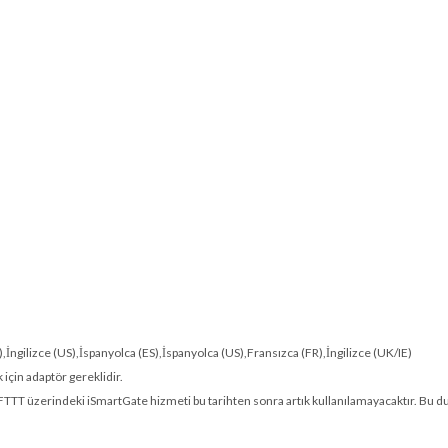
,İngilizce (US),İspanyolca (ES),İspanyolca (US),Fransızca (FR),İngilizce (UK/IE)
için adaptör gereklidir.
TTT üzerindeki iSmartGate hizmeti bu tarihten sonra artık kullanılamayacaktır. Bu dur