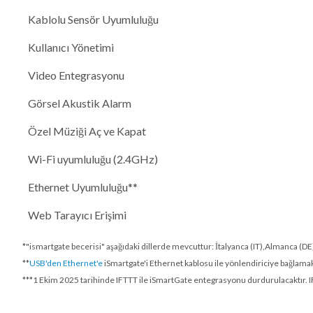
Kablolu Sensör Uyumluluğu
Kullanıcı Yönetimi
Video Entegrasyonu
Görsel Akustik Alarm
Özel Müziği Aç ve Kapat
Wi-Fi uyumluluğu (2.4GHz)
Ethernet Uyumluluğu**
Web Tarayıcı Erişimi
*"ismartgate becerisi" aşağıdaki dillerde mevcuttur: İtalyanca (IT),Almanca (DE)
**
USB'den Ethernet'e
iSmartgate'i Ethernet kablosu ile yönlendiriciye bağlamak 
***
1 Ekim 2025 tarihinde
IFTTT ile iSmartGate entegrasyonu durdurulacaktır. IF