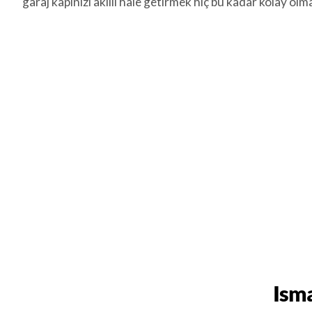
garaj kapınızı akıllı hale getirmek hiç bu kadar kolay olma
Isma