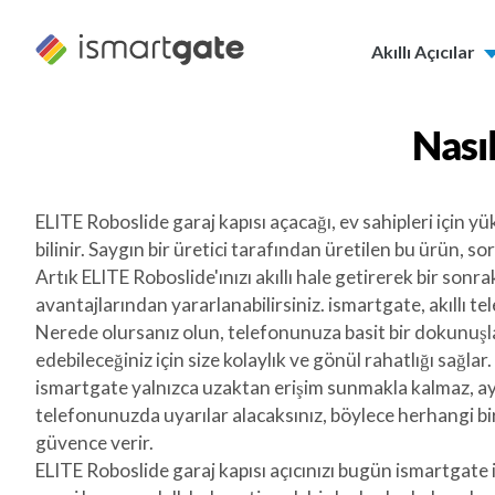
İçeriğe
geç
Akıllı Açıcılar
Nasıl
ELITE Roboslide garaj kapısı açacağı, ev sahipleri için yü
bilinir. Saygın bir üretici tarafından üretilen bu ürün, s
Artık ELITE Roboslide'ınızı akıllı hale getirerek bir sonrak
avantajlarından yararlanabilirsiniz. ismartgate, akıllı t
Nerede olursanız olun, telefonunuza basit bir dokunuşla 
edebileceğiniz için size kolaylık ve gönül rahatlığı sağlar
ismartgate yalnızca uzaktan erişim sunmakla kalmaz, aynı
telefonunuzda uyarılar alacaksınız, böylece herhangi bi
güvence verir.
ELITE Roboslide garaj kapısı açıcınızı bugün ismartgate il