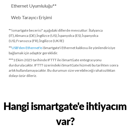
Ethernet Uyumluluğu**
Web Tarayıcı Erişimi
*"ismartgate becerisi" aşağıdaki dillerde mevcuttur: İtalyanca
(IT),Almanca (DE),İngilizce (US),İspanyolca (ES),İspanyolca
(US),Fransızca (FR),İngilizce (UK/IE)
**
USB'den Ethernet'e
iSmartgate'i Ethernet kablosu ile yönlendiriciye
bağlamak için adaptör gereklidir.
***
1 Ekim 2025 tarihinde
IFTTT ile iSmartGate entegrasyonu
durdurulacaktır. IFTTT üzerindeki iSmartGate hizmeti bu tarihten sonra
artık kullanılamayacaktır. Bu durumun size verebileceği rahatsızlıktan
dolayı özür dileriz.
Hangi ismartgate'e ihtiyacım
var?