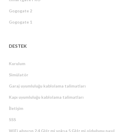
Gogogate 2
Gogogate 1
DESTEK
Kurulum
Simülatör
Garaj uyumluluğu kablolama talimatları
Kapı uyumluluğu kablolama talimatları
İletişim
SSS
WiFi ağınızın 2,4 GHz mi yoksa 5 GHz mi olduğunu nasıl