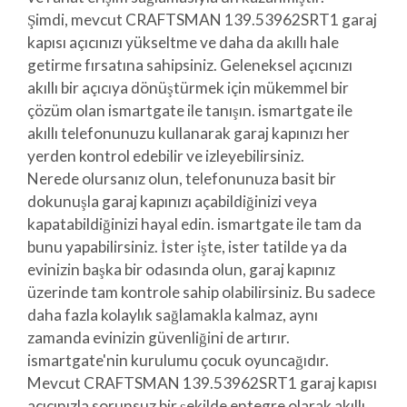
Şimdi, mevcut CRAFTSMAN 139.53962SRT1 garaj
kapısı açıcınızı yükseltme ve daha da akıllı hale
getirme fırsatına sahipsiniz. Geleneksel açıcınızı
akıllı bir açıcıya dönüştürmek için mükemmel bir
çözüm olan ismartgate ile tanışın. ismartgate ile
akıllı telefonunuzu kullanarak garaj kapınızı her
yerden kontrol edebilir ve izleyebilirsiniz.
Nerede olursanız olun, telefonunuza basit bir
dokunuşla garaj kapınızı açabildiğinizi veya
kapatabildiğinizi hayal edin. ismartgate ile tam da
bunu yapabilirsiniz. İster işte, ister tatilde ya da
evinizin başka bir odasında olun, garaj kapınız
üzerinde tam kontrole sahip olabilirsiniz. Bu sadece
daha fazla kolaylık sağlamakla kalmaz, aynı
zamanda evinizin güvenliğini de artırır.
ismartgate'nin kurulumu çocuk oyuncağıdır.
Mevcut CRAFTSMAN 139.53962SRT1 garaj kapısı
açıcınızla sorunsuz bir şekilde entegre olarak akıllı