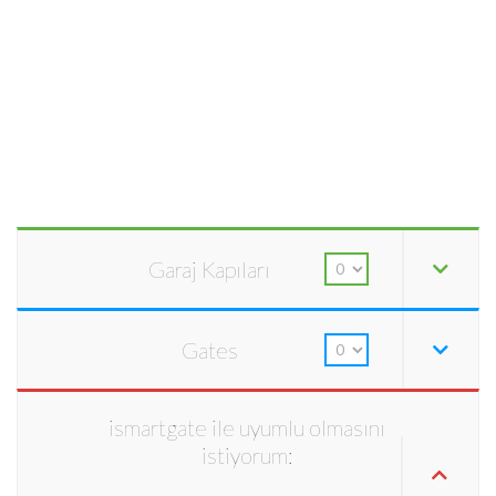
Garaj Kapıları
Gates
ismartgate ile uyumlu olmasını
istiyorum: