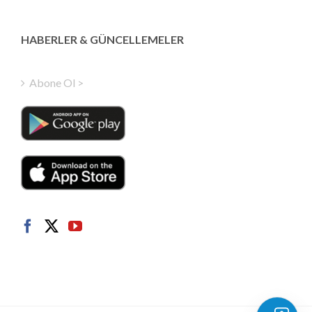
Latvian
Greek
HABERLER & GÜNCELLEMELER
Finnish
Hungarian
Abone Ol >
Polish
Italian
Danish
Dutch
Swedish
Norwegian
German
French
Spanish
English