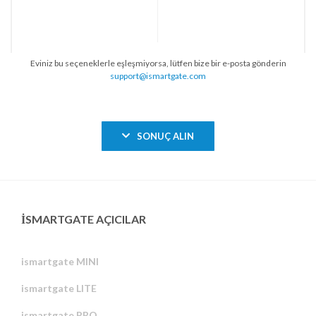
Eviniz bu seçeneklerle eşleşmiyorsa, lütfen bize bir e-posta gönderin
support@ismartgate.com
SONUÇ ALIN
ISMARTGATE AÇICILAR
ismartgate MINI
ismartgate LITE
ismartgate PRO