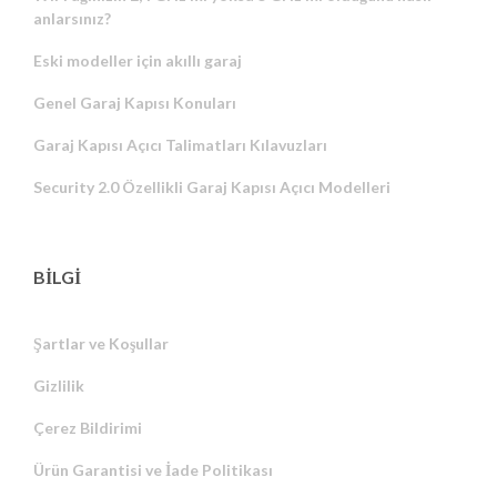
anlarsınız?
Eski modeller için akıllı garaj
Genel Garaj Kapısı Konuları
Garaj Kapısı Açıcı Talimatları Kılavuzları
Security 2.0 Özellikli Garaj Kapısı Açıcı Modelleri
BİLGİ
Şartlar ve Koşullar
Gizlilik
Russian
Çerez Bildirimi
Portuguese
Ürün Garantisi ve İade Politikası
Estonian