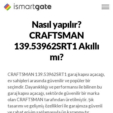
İçeriğe
geç
Nasıl yapılır?
CRAFTSMAN
139.53962SRT1
Akıllı
mı?
CRAFTSMAN 139.53962SRT1 garaj kapısı açacağı,
ev sahipleri arasında güvenilir ve popüler bir
seçimdir. Dayanıklılığı ve performansı ile bilinen bu
garaj kapısı açacağı, sektörde güvenilir bir marka
olan CRAFTSMAN tarafından üretilmiştir. Şık
tasarımı ve gelişmiş özellikleri ile garajınıza güvenli
ve rahat erişim sağlamasıyla ün kazanmıştır.