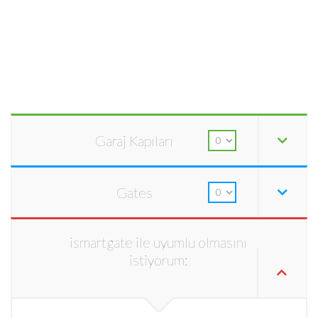
Garaj Kapıları
Gates
ismartgate ile uyumlu olmasını
istiyorum: