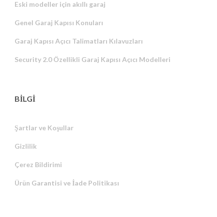
Eski modeller için akıllı garaj
Genel Garaj Kapısı Konuları
Garaj Kapısı Açıcı Talimatları Kılavuzları
Security 2.0 Özellikli Garaj Kapısı Açıcı Modelleri
BİLGİ
Şartlar ve Koşullar
Gizlilik
Russian
Çerez Bildirimi
Portuguese
Ürün Garantisi ve İade Politikası
Estonian
Latvian