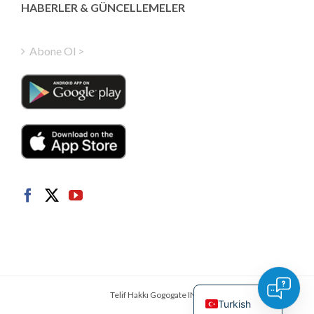
Greek
HABERLER & GÜNCELLEMELER
Finnish
Hungarian
Abone Ol >
Polish
Italian
Danish
Dutch
Swedish
Norwegian
German
French
Spanish
English
Telif Hakkı Gogogate INC.
Turkish