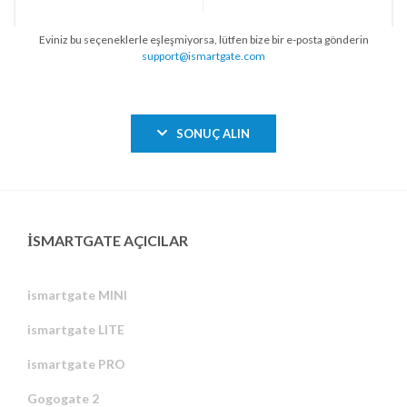
Eviniz bu seçeneklerle eşleşmiyorsa, lütfen bize bir e-posta gönderin
support@ismartgate.com
SONUÇ ALIN
ISMARTGATE AÇICILAR
ismartgate MINI
ismartgate LITE
ismartgate PRO
Gogogate 2