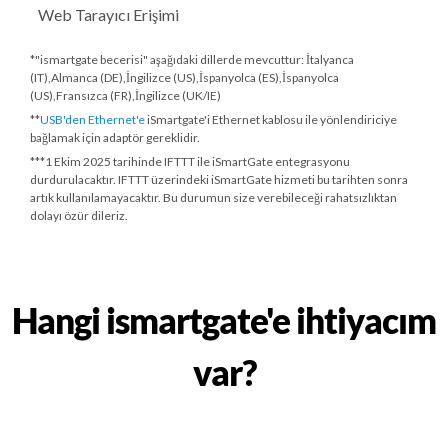
Web Tarayıcı Erişimi
*"ismartgate becerisi" aşağıdaki dillerde mevcuttur: İtalyanca
(IT),Almanca (DE),İngilizce (US),İspanyolca (ES),İspanyolca
(US),Fransızca (FR),İngilizce (UK/IE)
**
USB'den Ethernet'e
iSmartgate'i Ethernet kablosu ile yönlendiriciye
bağlamak için adaptör gereklidir.
***
1 Ekim 2025 tarihinde
IFTTT ile iSmartGate entegrasyonu
durdurulacaktır. IFTTT üzerindeki iSmartGate hizmeti bu tarihten sonra
artık kullanılamayacaktır. Bu durumun size verebileceği rahatsızlıktan
dolayı özür dileriz.
Hangi ismartgate'e ihtiyacım
var?