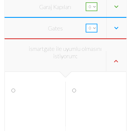
Garaj Kapıları
Gates
ismartgate ile uyumlu olmasını
istiyorum: