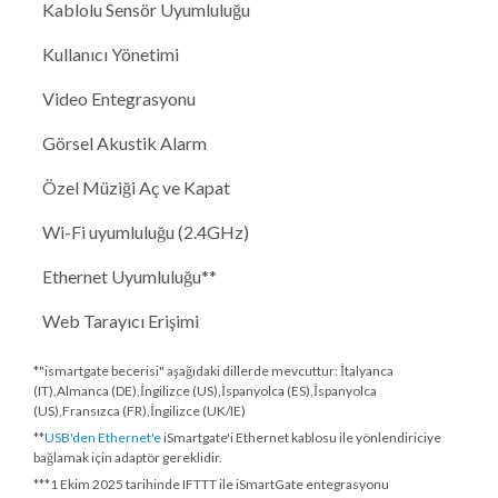
Kablolu Sensör Uyumluluğu
Kullanıcı Yönetimi
Video Entegrasyonu
Görsel Akustik Alarm
Özel Müziği Aç ve Kapat
Wi-Fi uyumluluğu (2.4GHz)
Ethernet Uyumluluğu**
Web Tarayıcı Erişimi
*"ismartgate becerisi" aşağıdaki dillerde mevcuttur: İtalyanca
(IT),Almanca (DE),İngilizce (US),İspanyolca (ES),İspanyolca
(US),Fransızca (FR),İngilizce (UK/IE)
**
USB'den Ethernet'e
iSmartgate'i Ethernet kablosu ile yönlendiriciye
bağlamak için adaptör gereklidir.
***
1 Ekim 2025 tarihinde
IFTTT ile iSmartGate entegrasyonu