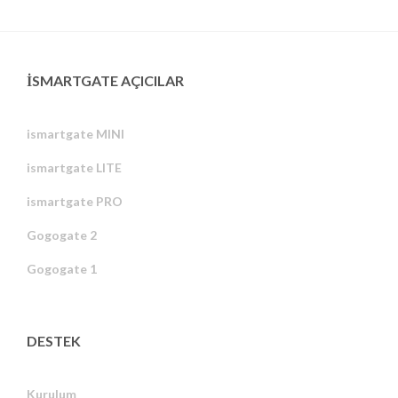
ISMARTGATE AÇICILAR
ismartgate MINI
ismartgate LITE
ismartgate PRO
Gogogate 2
Gogogate 1
DESTEK
Kurulum