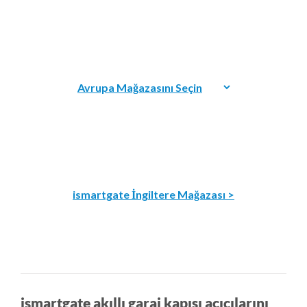
ismartgate İngiltere Mağazası >
ismartgate akıllı garaj kapısı açıcılarını