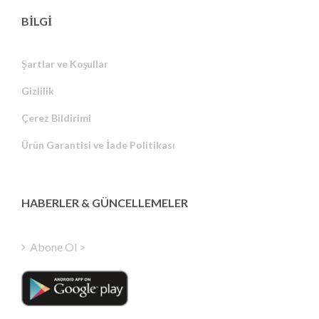
BİLGİ
Şartlar ve Koşullar
Gizlilik
Russian
Çerez Bildirimi
Portuguese
Ürün Garantisi ve İade Politikası
Estonian
Latvian
Greek
HABERLER & GÜNCELLEMELER
Finnish
Hungarian
Abone Ol >
Polish
Italian
Danish