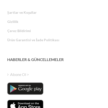
Şartlar ve Koşullar
Gizlilik
Russian
Çerez Bildirimi
Portuguese
Ürün Garantisi ve İade Politikası
Estonian
Latvian
Greek
HABERLER & GÜNCELLEMELER
Finnish
Hungarian
Abone Ol >
Polish
Italian
Danish
Dutch