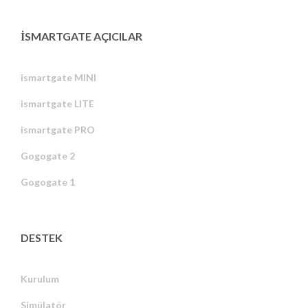
ISMARTGATE AÇICILAR
ismartgate MINI
ismartgate LITE
ismartgate PRO
Gogogate 2
Gogogate 1
DESTEK
Kurulum
Simülatör