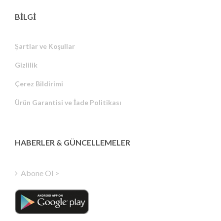
BİLGİ
Şartlar ve Koşullar
Gizlilik
Russian
Çerez Bildirimi
Portuguese
Ürün Garantisi ve İade Politikası
Estonian
Latvian
Greek
HABERLER & GÜNCELLEMELER
Finnish
Hungarian
Abone Ol >
Polish
Italian
Danish