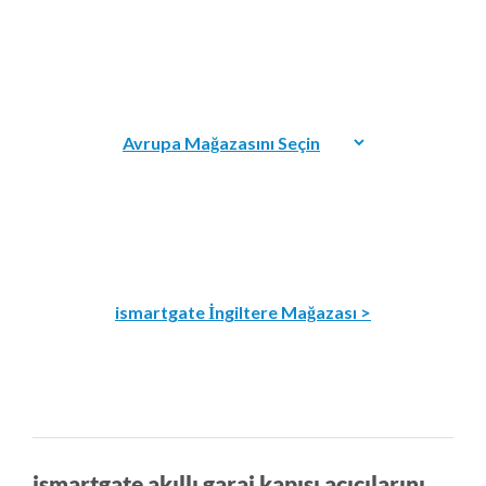
ismartgate İngiltere Mağazası >
ismartgate akıllı garaj kapısı açıcılarını