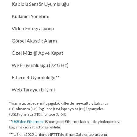
Kablolu Sensör Uyumluluğu
Kullanıcı Yönetimi
Video Entegrasyonu
Görsel Akustik Alarm
Özel Müziği Aç ve Kapat
Wi-Fi uyumluluğu (2.4GHz)
Ethernet Uyumluluğu**
Web Tarayıcı Erişimi
*"ismartgate becerisi" aşağıdaki dillerde mevcuttur: İtalyanca
(IT),Almanca (DE),İngilizce (US),İspanyolca (ES),İspanyolca
(US),Fransızca (FR),İngilizce (UK/IE)
**
USB'den Ethernet'e
iSmartgate'i Ethernet kablosu ile yönlendiriciye
bağlamak için adaptör gereklidir.
***
1 Ekim 2025 tarihinde
IFTTT ile iSmartGate entegrasyonu