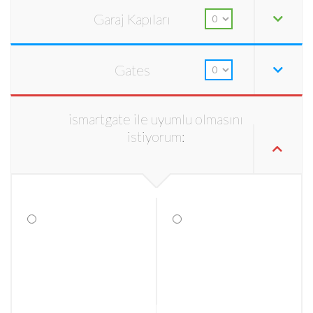
Garaj Kapıları
Gates
ismartgate ile uyumlu olmasını
istiyorum: