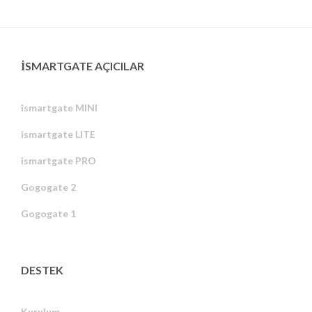
ISMARTGATE AÇICILAR
ismartgate MINI
ismartgate LITE
ismartgate PRO
Gogogate 2
Gogogate 1
DESTEK
Kurulum