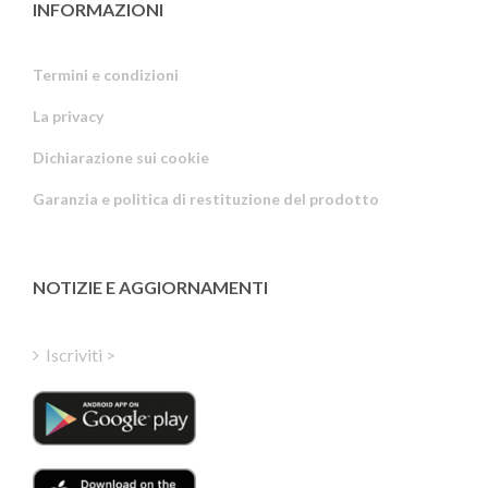
INFORMAZIONI
Termini e condizioni
La privacy
Russian
Dichiarazione sui cookie
Portuguese
Garanzia e politica di restituzione del prodotto
Estonian
Latvian
Greek
NOTIZIE E AGGIORNAMENTI
Finnish
Hungarian
Iscriviti >
Turkish
Polish
Danish