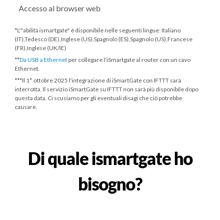
Accesso al browser web
*L'"abilità ismartgate" è disponibile nelle seguenti lingue: Italiano
(IT),Tedesco (DE),Inglese (US),Spagnolo (ES),Spagnolo (US),Francese
(FR),Inglese (UK/IE)
**
Da USB a Ethernet
per collegare l'iSmartgate al router con un cavo
Ethernet.
***
Il 1° ottobre 2025
l'integrazione di iSmartGate con IFTTT sarà
interrotta. Il servizio iSmartGate su IFTTT non sarà più disponibile dopo
questa data. Ci scusiamo per gli eventuali disagi che ciò potrebbe
causare.
Di quale ismartgate ho
bisogno?