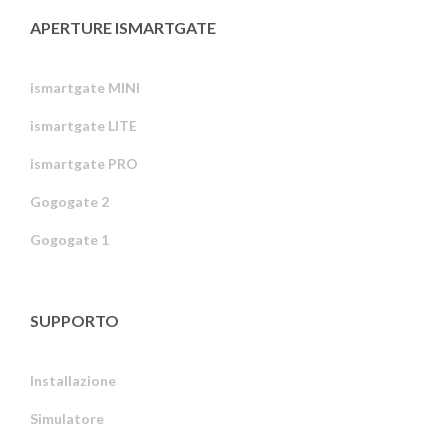
APERTURE ISMARTGATE
ismartgate MINI
ismartgate LITE
ismartgate PRO
Gogogate 2
Gogogate 1
SUPPORTO
Installazione
Simulatore