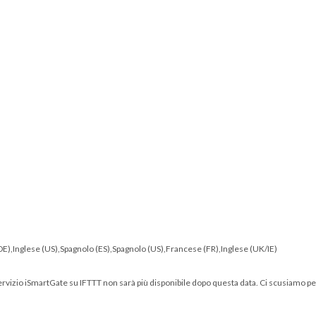
o (DE),Inglese (US),Spagnolo (ES),Spagnolo (US),Francese (FR),Inglese (UK/IE)
servizio iSmartGate su IFTTT non sarà più disponibile dopo questa data. Ci scusiamo per