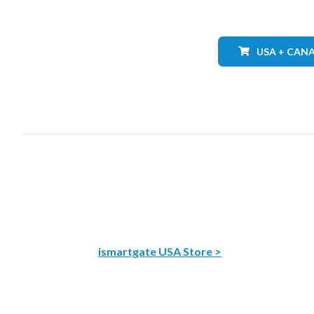
USA + CAN
ismartgate USA Store >