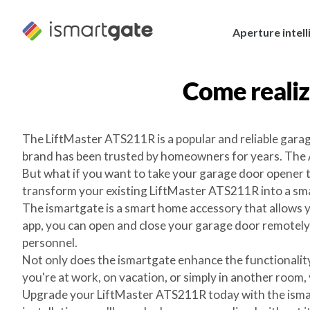
Vai
al
Aperture intell
contenuto
Come reali
The LiftMaster ATS211R is a popular and reliable garag
brand has been trusted by homeowners for years. The A
But what if you want to take your garage door opener t
transform your existing LiftMaster ATS211R into a sm
The ismartgate is a smart home accessory that allows 
app, you can open and close your garage door remotely,
personnel.
Not only does the ismartgate enhance the functionalit
you're at work, on vacation, or simply in another room
Upgrade your LiftMaster ATS211R today with the ismart