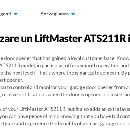
igenti
Sorveglianza
zzare un
LiftMaster ATS211R
e door opener that has gained a loyal customer base. Known
TS211R model, in particular, offers smooth operation and a
o the next level? That's where the ismartgate comes in. By 
art opener.
you to control and monitor your garage door opener from a
 receive notifications when the door is opened or closed, a
y of your LiftMaster ATS211R, but it also adds an extra la
, you can have peace of mind knowing that you have full con
gate and experience the benefits of a smart garage door o