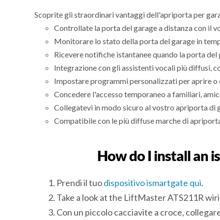
Scoprite gli straordinari vantaggi dell'apriporta per ga
Controllate la porta del garage a distanza con il 
Monitorare lo stato della porta del garage in temp
Ricevere notifiche istantanee quando la porta del 
Integrazione con gli assistenti vocali più diffusi
Impostare programmi personalizzati per aprire o 
Concedere l'accesso temporaneo a familiari, amici
Collegatevi in modo sicuro al vostro apriporta di 
Compatibile con le più diffuse marche di apripor
How do I install an
Prendi il tuo
dispositivo ismartgate qui
.
Take a look at the LiftMaster ATS211R wir
Con un piccolo cacciavite a croce, collegare i 