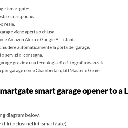
rage ismartgate:
vostro smartphone.
o reale.
garage viene aperta o chiusa.
, come Amazon Alexa e Google Assistant.
chiudere automaticamente la porta del garage.
 o servizi di consegna.
garage grazie a una tecnologia di crittografia avanzata.
ta per garage come Chamberlain, LiftMaster e Genie.
 ismartgate smart garage opener to a
ing diagram below.
fili (inclusi nel kit ismartgate).