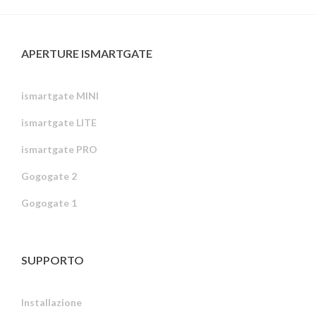
APERTURE ISMARTGATE
ismartgate MINI
ismartgate LITE
ismartgate PRO
Gogogate 2
Gogogate 1
SUPPORTO
Installazione