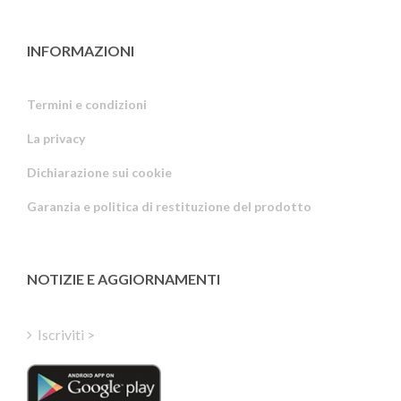
INFORMAZIONI
Termini e condizioni
La privacy
Russian
Dichiarazione sui cookie
Portuguese
Garanzia e politica di restituzione del prodotto
Estonian
Latvian
Greek
NOTIZIE E AGGIORNAMENTI
Finnish
Hungarian
Iscriviti >
Turkish
Polish