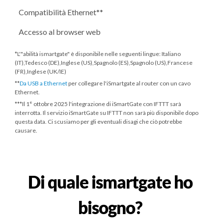
Compatibilità Ethernet**
Accesso al browser web
*L'"abilità ismartgate" è disponibile nelle seguenti lingue: Italiano
(IT),Tedesco (DE),Inglese (US),Spagnolo (ES),Spagnolo (US),Francese
(FR),Inglese (UK/IE)
**
Da USB a Ethernet
per collegare l'iSmartgate al router con un cavo
Ethernet.
***
Il 1° ottobre 2025
l'integrazione di iSmartGate con IFTTT sarà
interrotta. Il servizio iSmartGate su IFTTT non sarà più disponibile dopo
questa data. Ci scusiamo per gli eventuali disagi che ciò potrebbe
causare.
Di quale ismartgate ho
bisogno?