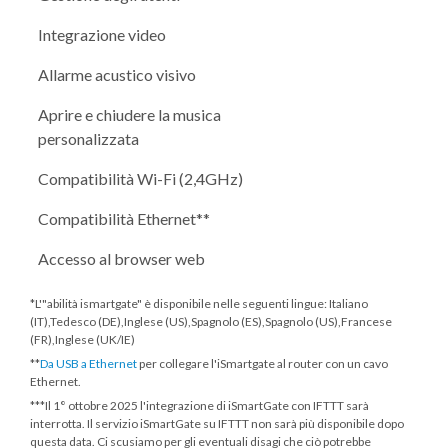
Integrazione video
Allarme acustico visivo
Aprire e chiudere la musica
personalizzata
Compatibilità Wi-Fi (2,4GHz)
Compatibilità Ethernet**
Accesso al browser web
*L'"abilità ismartgate" è disponibile nelle seguenti lingue: Italiano
(IT),Tedesco (DE),Inglese (US),Spagnolo (ES),Spagnolo (US),Francese
(FR),Inglese (UK/IE)
**
Da USB a Ethernet
per collegare l'iSmartgate al router con un cavo
Ethernet.
***
Il 1° ottobre 2025
l'integrazione di iSmartGate con IFTTT sarà
interrotta. Il servizio iSmartGate su IFTTT non sarà più disponibile dopo
questa data. Ci scusiamo per gli eventuali disagi che ciò potrebbe