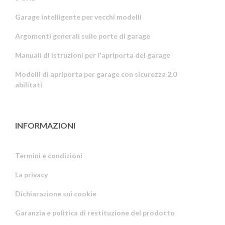
Garage intelligente per vecchi modelli
Argomenti generali sulle porte di garage
Manuali di istruzioni per l'apriporta del garage
Modelli di apriporta per garage con sicurezza 2.0
abilitati
INFORMAZIONI
Termini e condizioni
La privacy
Russian
Dichiarazione sui cookie
Portuguese
Garanzia e politica di restituzione del prodotto
Estonian