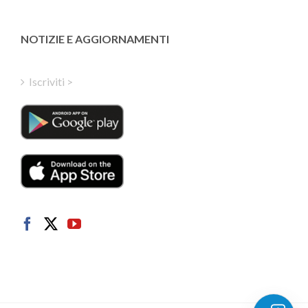
Latvian
Greek
NOTIZIE E AGGIORNAMENTI
Finnish
Hungarian
Iscriviti >
Turkish
Polish
Danish
Dutch
Swedish
Norwegian
German
French
Spanish
English