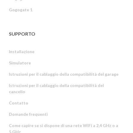
Gogogate 1
SUPPORTO
Installazione
Simulatore
Istruzioni per il cablaggio della compatibilità del garage
Istruzioni per il cablaggio della compatibilità del
cancello
Contatto
Domande frequenti
Come capire se si dispone di una rete WiFi a 2,4 GHz o a
5 GHz