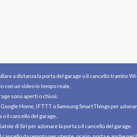
lare a distanza la porta del garage o il cancello tramite Wi
llo con un video in tempo reale.
arage sono aperti o chiusi.
 Google Home, IFTTT o Samsung SmartThings per azionare la
 o il cancello del garage.
atoie di Siri per azionare la porta o il cancello del garage.
al cancello da remoto per utente, orario, porta e anche per l