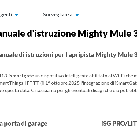
igenti
Sorveglianza
nuale d'istruzione Mighty Mule 
nuale di istruzioni per l'apripista Mighty Mule 
413.
ismartgate
un dispositivo intelligente abilitato al Wi-Fi che m
tThings, IFTTT (il 1° ottobre 2025 l'integrazione di iSmartGate 
po questa data. Ci scusiamo per gli eventuali disagi che ciò potr
a porta di garage
iSG PRO/LITE