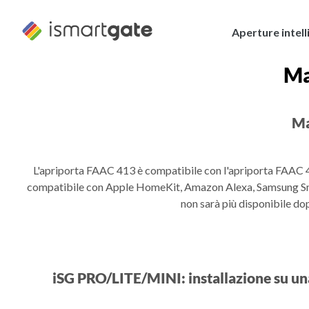
Vai
al
Aperture intell
contenuto
Ma
Ma
L'apriporta FAAC 413 è compatibile con l'apriporta FAAC 
compatibile con Apple HomeKit, Amazon Alexa, Samsung Smar
non sarà più disponibile do
iSG PRO/LITE/MINI: installazione su un