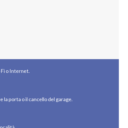
-Fi o Internet.
 porta o il cancello del garage.
ocalità.