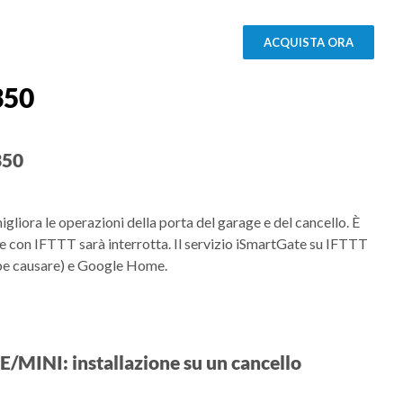
ACQUISTA ORA
350
350
igliora le operazioni della porta del garage e del cancello. È
con IFTTT sarà interrotta. Il servizio iSmartGate su IFTTT
ebbe causare) e Google Home.
/MINI: installazione su un cancello