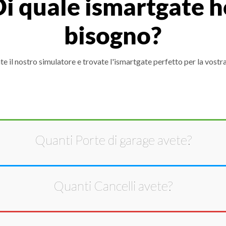
Di quale ismartgate h
bisogno?
e il nostro simulatore e trovate l'ismartgate perfetto per la vostra
Quanti
Porte di garage
avete?
Quanti
Cancelli
avete?