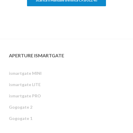
Scarica Il Manuale Beninca CP.BULL-RI
APERTURE ISMARTGATE
ismartgate MINI
ismartgate LITE
ismartgate PRO
Gogogate 2
Gogogate 1