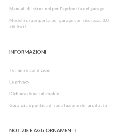
Manuali di istruzioni per l'apriporta del garage
Modelli di apriporta per garage con sicurezza 2.0
abilitati
INFORMAZIONI
Termini e condizioni
La privacy
Russian
Dichiarazione sui cookie
Portuguese
Garanzia e politica di restituzione del prodotto
Estonian
Latvian
Greek
NOTIZIE E AGGIORNAMENTI