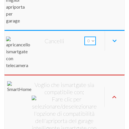
Cancelli
Voglio che ismartgate sia
compatibile con: