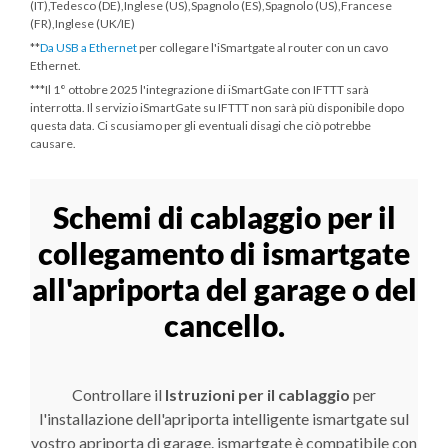
(IT),Tedesco (DE),Inglese (US),Spagnolo (ES),Spagnolo (US),Francese
(FR),Inglese (UK/IE)
**
Da USB a Ethernet
per collegare l'iSmartgate al router con un cavo
Ethernet.
***
Il 1° ottobre 2025
l'integrazione di iSmartGate con IFTTT sarà
interrotta. Il servizio iSmartGate su IFTTT non sarà più disponibile dopo
questa data. Ci scusiamo per gli eventuali disagi che ciò potrebbe
causare.
Schemi di cablaggio per il
collegamento di ismartgate
all'apriporta del garage o del
cancello.
Controllare il
Istruzioni per il cablaggio
per
l'installazione dell'apriporta intelligente ismartgate sul
vostro apriporta di garage. ismartgate è compatibile con