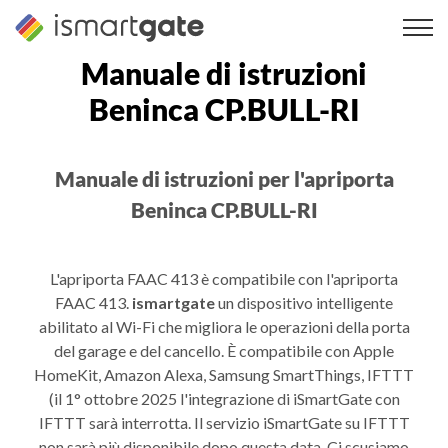
Vai
al
contenuto
Manuale di istruzioni
Beninca CP.BULL-RI
Manuale di istruzioni per l'apriporta
Beninca CP.BULL-RI
L'apriporta FAAC 413 è compatibile con l'apriporta
FAAC 413.
ismartgate
un dispositivo intelligente
abilitato al Wi-Fi che migliora le operazioni della porta
del garage e del cancello. È compatibile con Apple
HomeKit, Amazon Alexa, Samsung SmartThings, IFTTT
(il 1° ottobre 2025 l'integrazione di iSmartGate con
IFTTT sarà interrotta. Il servizio iSmartGate su IFTTT
non sarà più disponibile dopo questa data. Ci scusiamo